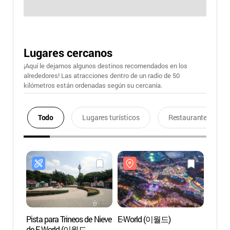
Lugares cercanos
¡Aquí le dejamos algunos destinos recomendados en los
alrededores! Las atracciones dentro de un radio de 50
kilómetros están ordenadas según su cercanía.
Todo
Lugares turísticos
Restaurantes
Pista para Trineos de Nieve
E-World (이월드)
E-Wor
de E-World (이월드