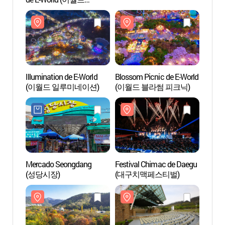
눈썰매장)
Illumination de E-World
Blossom Picnic de E-World
Escena
(이월드 일루미네이션)
(이월드 블라썸 피크닉)
Libre 
(대구
Mercado Seongdang
Festival Chimac de Daegu
Calle 
(성당시장)
(대구치맥페스티벌)
Anjir
곱창골