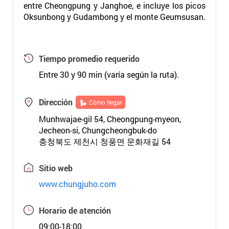
entre Cheongpung y Janghoe, e incluye los picos
Oksunbong y Gudambong y el monte Geumsusan.
Tiempo promedio requerido
Entre 30 y 90 min (varía según la ruta).
Dirección
Cómo llegar
Munhwajae-gil 54, Cheongpung-myeon,
Jecheon-si, Chungcheongbuk-do
충청북도 제천시 청풍면 문화재길 54
Sitio web
www.chungjuho.com
Horario de atención
09:00-18:00