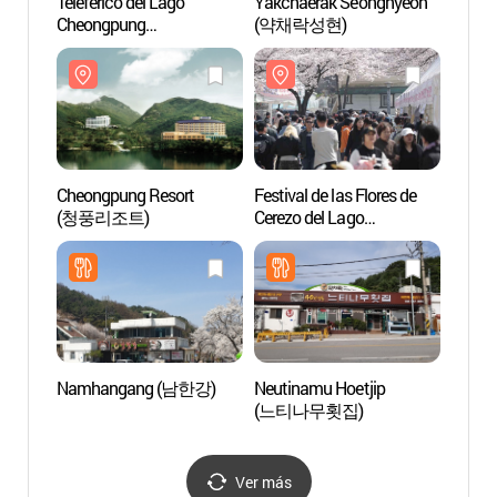
Teleférico del Lago
Yakchaerak Seonghyeon
Cheon
Cheongpung
(약채락성현)
(청풍
(청풍호반케이블카)
Cheongpung Resort
Festival de las Flores de
Monorr
(청풍리조트)
Cerezo del Lago
Lago
Cheongpung en Jecheon
관광모
(제천 청풍호 벚꽃축제)
Namhangang (남한강)
Neutinamu Hoetjip
Ferri-
(느티나무횟집)
Chun
Ver más