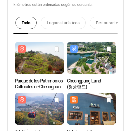
kilómetros están ordenadas según su cercanía.
Todo
Lugares turísticos
Restaurantes
Parque de los Patrimonios
Cheongpung Land
Parque
Culturales de Cheongpung
(청풍랜드)
Cultu
(청풍문화재단지)
(청풍