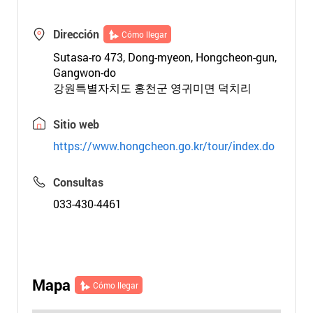
Dirección
Cómo llegar
Sutasa-ro 473, Dong-myeon, Hongcheon-gun,
Gangwon-do
강원특별자치도 홍천군 영귀미면 덕치리
Sitio web
https://www.hongcheon.go.kr/tour/index.do
Consultas
033-430-4461
Mapa
Cómo llegar