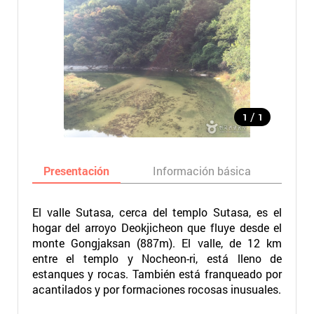
/
1
1
Presentación
Información básica
Ma
El valle Sutasa, cerca del templo Sutasa, es el
hogar del arroyo Deokjicheon que fluye desde el
monte Gongjaksan (887m). El valle, de 12 km
entre el templo y Nocheon-ri, está lleno de
estanques y rocas. También está franqueado por
acantilados y por formaciones rocosas inusuales.