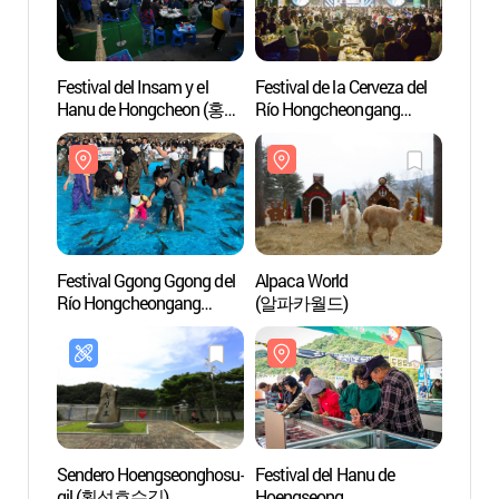
Festival del Insam y el
Festival de la Cerveza del
Río S
Hanu de Hongcheon (홍천
Río Hongcheongang
Recrea
인삼한우명품축제)
(홍천강 별빛음악
Seom
맥주축제)
(섬강
Festival Ggong Ggong del
Alpaca World
Iglesi
Río Hongcheongang
(알파카월드)
Pungs
(홍천강 꽁꽁축제)
Hoen
풍수
(풍수
Sendero Hoengseonghosu-
Festival del Hanu de
Valle
gil (횡성호수길)
Hoengseong