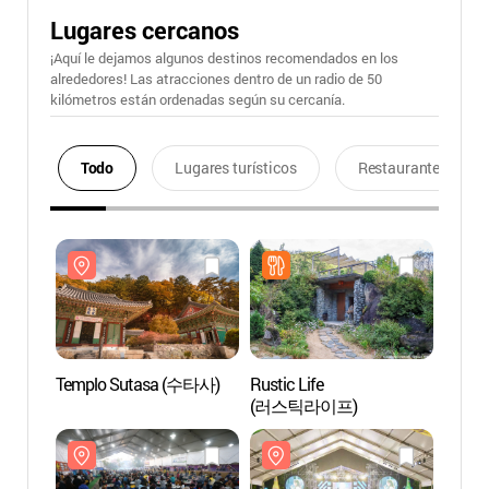
Lugares cercanos
¡Aquí le dejamos algunos destinos recomendados en los
alrededores! Las atracciones dentro de un radio de 50
kilómetros están ordenadas según su cercanía.
Todo
Lugares turísticos
Restaurantes
Templo Sutasa (수타사)
Rustic Life
Templ
(러스틱라이프)