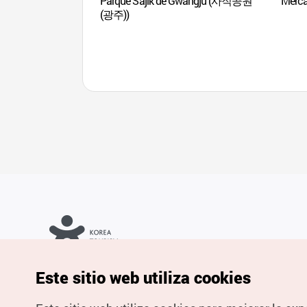
Parque Sajik de Gwangju (사직공원
Merc
(광주))
Copyrights © Organización de Turismo de Corea. Todos los
Este sitio web utiliza cookies
derechos reservados.
Para informes de errores y cuestiones relacionadas con el sitio
web, dirija sus consultas al correo
electrónico oficial:
spanish@knto.or.kr