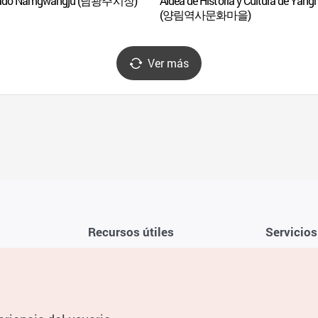
ado Namgwangju (남광주시장)
Aldea de Historia y Cultura de Yang
(양림역사문화마을)
Ver más
Recursos útiles
Servicios
Aplicación móvil de la KTO
Términos y c
Teléfono de asistencia al viajero en
Preguntas f
Corea 1330
Política de 