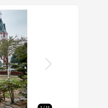
/
1
11