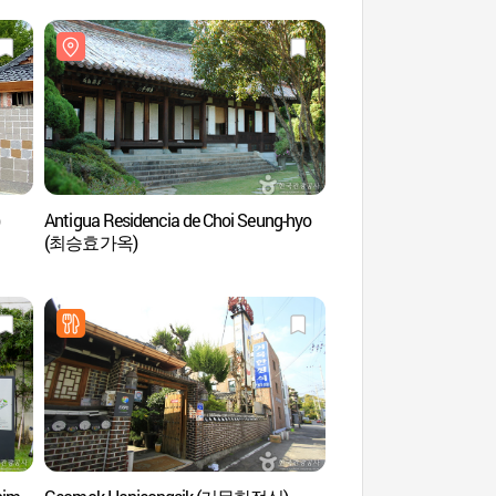
Antigua Residencia de Choi Seung-hyo
Calle de las Artesanía
(최승효가옥)
Pingüinos de Yang
펭귄마을공예거리)