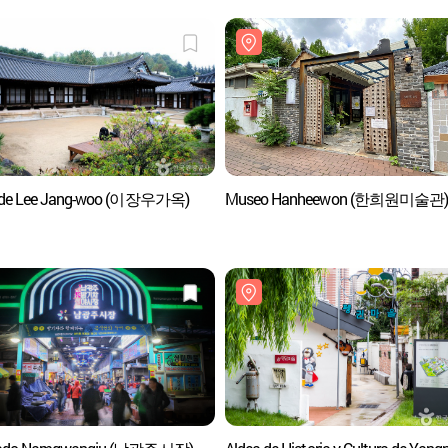
 de Lee Jang-woo (이장우가옥)
Museo Hanheewon (한희원미술관)