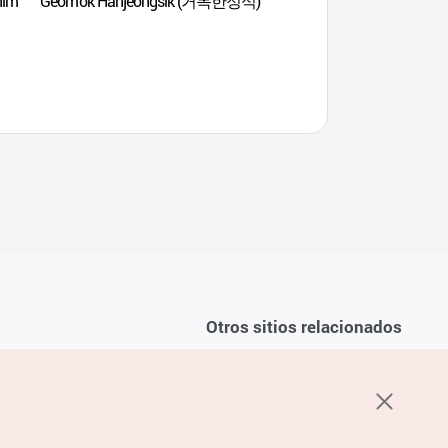
nim
Geomok Hanjeongsik (거목한정식)
Parque Sajik de G
(광주))
Otros sitios relacionados
Sobre la KTO
ondiciones del servicio
K-Mice
recuentes
privacidad