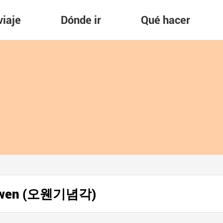
viaje
Dónde ir
Qué hacer
 Owen (오웬기념각)