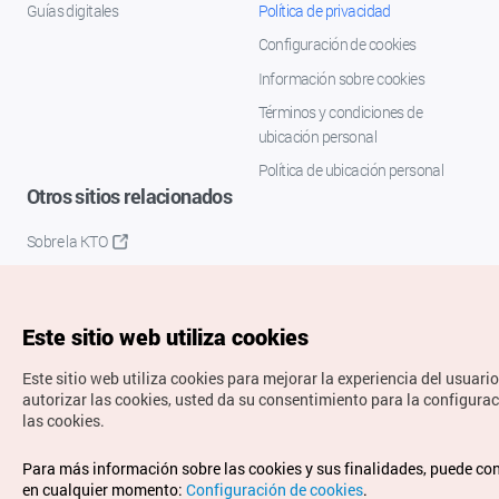
Guías digitales
Política de privacidad
Configuración de cookies
Información sobre cookies
Términos y condiciones de
ubicación personal
Política de ubicación personal
Otros sitios relacionados
Sobre la KTO
K-Mice
Este sitio web utiliza cookies
Este sitio web utiliza cookies para mejorar la experiencia del usuario
autorizar las cookies, usted da su consentimiento para la configura
las cookies.
Copyrights © Organización de Turismo de Corea. Todos los
Para más información sobre las cookies y sus finalidades, puede co
derechos reservados.
en cualquier momento:
Configuración de cookies
.