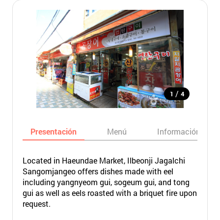
/
1
4
Presentación
Menú
Información bási
Located in Haeundae Market, Ilbeonji Jagalchi
Sangomjangeo offers dishes made with eel
including yangnyeom gui, sogeum gui, and tong
gui as well as eels roasted with a briquet fire upon
request.