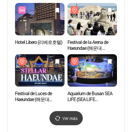
(해운
Hotel Libero (리베로호텔)
Festival de la Arena de
Zona E
Haeundae (해운대
de H
모래축제)
관광특
Festival de Luces de
Aquarium de Busan SEA
Calle 
Haeundae (해운대
LIFE (SEA LIFE
(해리
빛축제)
부산아쿠아리움)
Ver más