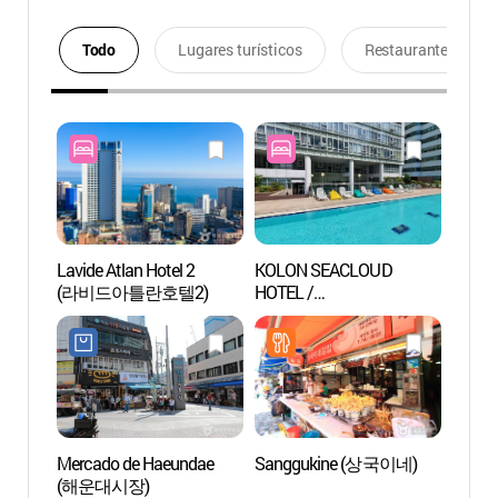
Todo
Lugares turísticos
Restaurantes
Lavide Atlan Hotel 2
KOLON SEACLOUD
Aquar
(라비드아틀란호텔2)
HOTEL /
LIFE (
코오롱씨클라우드호텔
부산
Mercado de Haeundae
Sanggukine (상국이네)
Centro
(해운대시장)
Turíst