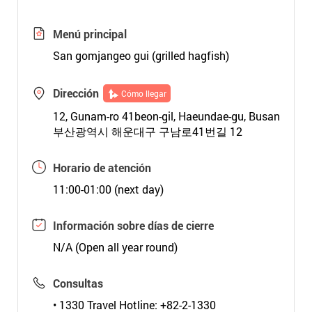
Menú principal
San gomjangeo gui (grilled hagfish)
Dirección
Cómo llegar
12, Gunam-ro 41beon-gil, Haeundae-gu, Busan
부산광역시 해운대구 구남로41번길 12
Horario de atención
11:00-01:00 (next day)
Información sobre días de cierre
N/A (Open all year round)
Consultas
• 1330 Travel Hotline: +82-2-1330