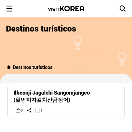
Destinos turísticos
Destinos turísticos
Ilbeonji Jagalchi Sangomjangeo
(일번지자갈치산곰장어)
0
1