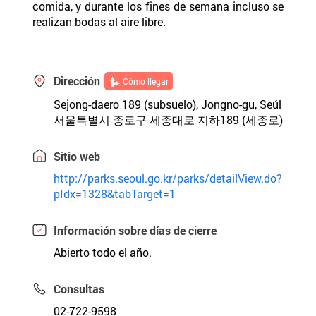
comida, y durante los fines de semana incluso se
realizan bodas al aire libre.
Dirección
Cómo llegar
Sejong-daero 189 (subsuelo), Jongno-gu, Seúl
서울특별시 종로구 세종대로 지하189 (세종로)
Sitio web
http://parks.seoul.go.kr/parks/detailView.do?
pIdx=1328&tabTarget=1
Información sobre días de cierre
Abierto todo el año.
Consultas
02-722-9598