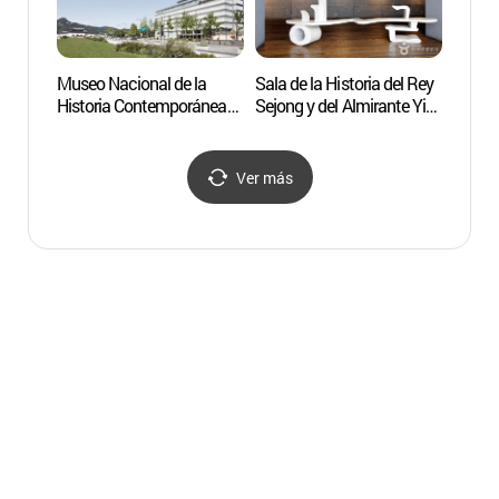
Museo Nacional de la
Sala de la Historia del Rey
Sala d
Historia Contemporánea
Sejong y del Almirante Yi
Sejong
de Corea
Sun-shin
Sun-s
(대한민국역사박물관)
(세종충무공이야기)
(세종
Ver más