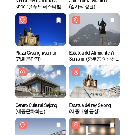
K-Food Festival Knock
Jardín de la Gratitud
Jardín
Knock (K-푸드 페스티벌
(감사의 정원)
(감사
넉넉)
Plaza Gwanghwamun
Estatua del Almirante Yi
Estatu
(광화문광장)
Sun-shin (충무공 이순신
Sun-
동상)
동상)
Centro Cultural Sejong
Estatua del rey Sejong
Estatu
(세종문화회관)
(세종대왕 동상)
(세종