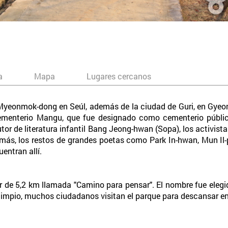
a
Mapa
Lugares cercanos
eonmok-dong en Seúl, además de la ciudad de Guri, en Gyeong
 cementerio Mangu, que fue designado como cementerio públ
autor de literatura infantil Bang Jeong-hwan (Sopa), los activi
emás, los restos de grandes poetas como Park In-hwan, Mun Il-
entran allí.
ar de 5,2 km llamada "Camino para pensar". El nombre fue ele
 limpio, muchos ciudadanos visitan el parque para descansar en