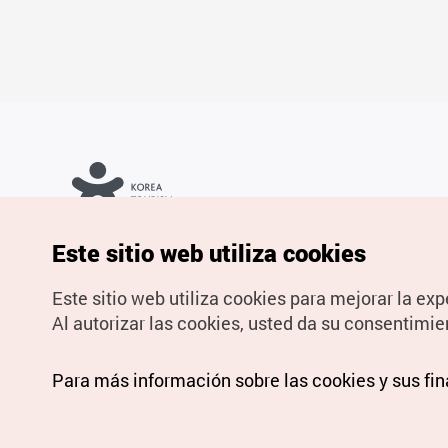
Copyrights © Organización de Turismo de Corea. Todos los
Este sitio web utiliza cookies
derechos reservados.
Para informes de errores y cuestiones relacionadas con el sitio
web, dirija sus consultas al correo
electrónico oficial:
spanish@knto.or.kr
Este sitio web utiliza cookies para mejorar la exp
Al autorizar las cookies, usted da su consentimie
Para más información sobre las cookies y sus fi