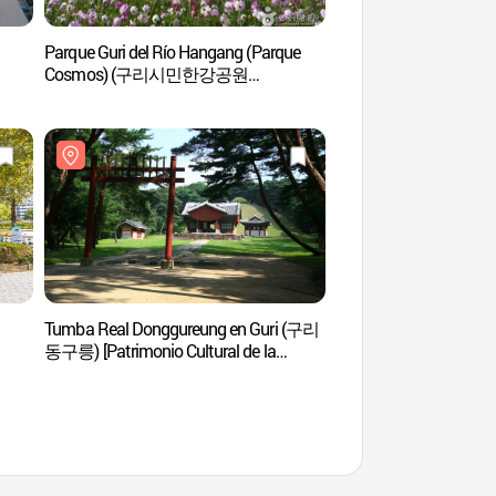
Parque Guri del Río Hangang (Parque
Monte Yongmasan 
Cosmos) (구리시민한강공원
(코스모스공원))
Tumba Real Donggureung en Guri (구리
Tumba Real Donggur
동구릉) [Patrimonio Cultural de la
동구릉) [Patrimonio Cul
Humanidad de la Unesco]
Humanidad de la Une