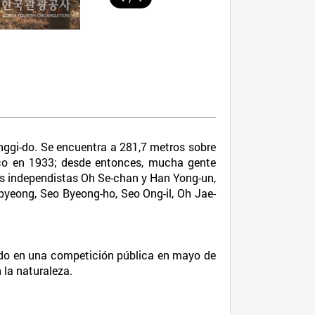
gi-do. Se encuentra a 281,7 metros sobre
ico en 1933; desde entonces, mucha gente
stas independistas Oh Se-chan y Han Yong-un,
pyeong, Seo Byeong-ho, Seo Ong-il, Oh Jae-
gido en una competición pública en mayo de
 la naturaleza.