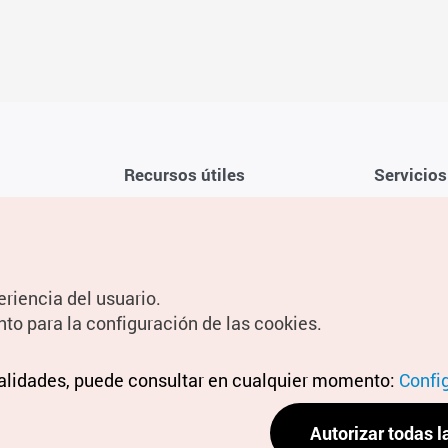
Recursos útiles
Servicios
Aplicación móvil de la KTO
Términos y c
Teléfono de asistencia al viajero en
Preguntas f
Corea 1330
Política de 
eriencia del usuario.
Guías digitales
Configuraci
nto para la configuración de las cookies.
Información
nalidades, puede consultar en cualquier momento:
Términos y 
Confi
personal
Autorizar todas l
Política de 