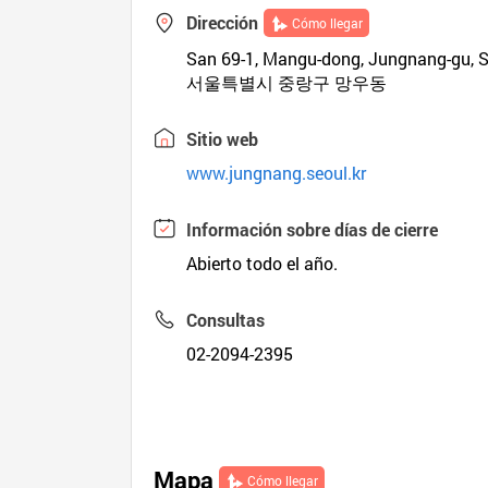
Dirección
Cómo llegar
San 69-1, Mangu-dong, Jungnang-gu, S
서울특별시 중랑구 망우동
Sitio web
www.jungnang.seoul.kr
Información sobre días de cierre
Abierto todo el año.
Consultas
02-2094-2395
Mapa
Cómo llegar