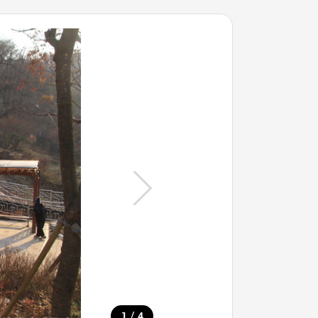
/
1
4