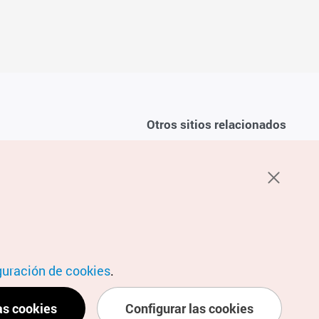
Otros sitios relacionados
Sobre la KTO
ondiciones del servicio
K-Mice
recuentes
privacidad
ón de cookies
 sobre cookies
condiciones de ubicación
guración de cookies
.
as cookies
Configurar las cookies
ubicación personal