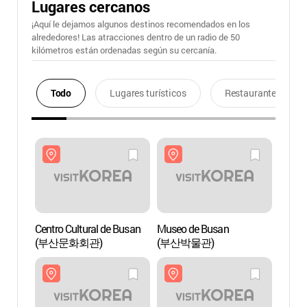
Lugares cercanos
¡Aquí le dejamos algunos destinos recomendados en los
alrededores! Las atracciones dentro de un radio de 50
kilómetros están ordenadas según su cercanía.
Todo
Lugares turísticos
Restaurantes
Centro Cultural de Busan
Museo de Busan
Centro
(부산문화회관)
(부산박물관)
(부산