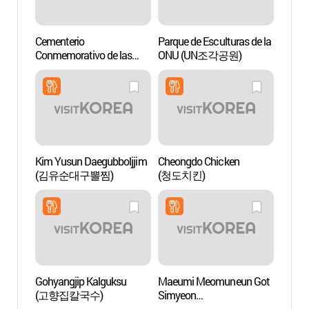
Cementerio
Parque de Esculturas de la
Cemen
Conmemorativo de las
ONU (UN조각공원)
Conme
Naciones Unidas en Corea
Nacio
(재한유엔기념공원)
(재한
Kim Yusun Daegubboljjim
Cheongdo Chicken
Bosqu
(김유순대구뽈찜)
(청도치킨)
dong
Gohyangjip Kalguksu
Maeumi Meomuneun Got
Domo
(고향집칼국수)
Simyeon
(마음이머무는곳심연)