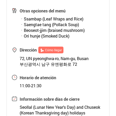
Otras opciones del menú
ㆍSsambap (Leaf Wraps and Rice)
ㆍSaengtae tang (Pollack Soup)
ㆍBeoseot-jjim (braised mushroom)
ㆍOri hunje (Smoked Duck)
Dirección
Cómo llegar
72, UN pyeonghwa-ro, Nam-gu, Busan
부산광역시 남구 유엔평화로 72
Horario de atención
11:00-21:30
Información sobre días de cierre
Seollal (Lunar New Year's Day) and Chuseok
(Korean Thanksgiving day) holidays