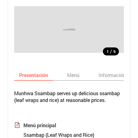
/
1
5
Presentación
Menú
Información bási
Munhwa Ssambap serves up delicious ssambap
(leaf wraps and rice) at reasonable prices.
Menú principal
Ssambap (Leaf Wraps and Rice)