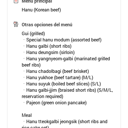
Menú principal
Hanu (Korean beef)
Otras opciones del menú
Gui (grilled)
ㆍSpecial hanu modum (assorted beef)
ㆍHanu galbi (short ribs)
ㆍHanu deungsim (sirloin)
ㆍHanu yangnyeom-galbi (marinated grilled
beef ribs)
ㆍHanu chadolbagi (beef brisket)
ㆍHanu yukhoe (beef tartare) (M/L)
ㆍHanu suyuk (boiled beef slices) (S/L)
ㆍHanu galbi-jjim (braised short ribs) (S/M/L,
reservation required)
ㆍPajeon (green onion pancake)
Meal
ㆍHanu tteokgalbi jeongsik (short ribs and
rice cake set)