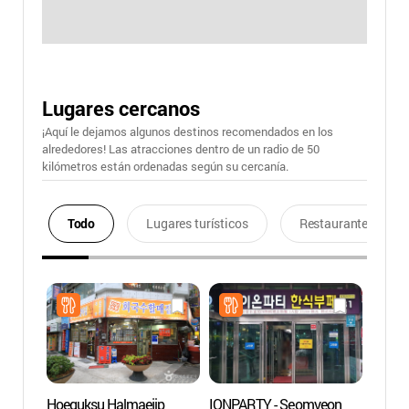
Lugares cercanos
¡Aquí le dejamos algunos destinos recomendados en los
alrededores! Las atracciones dentro de un radio de 50
kilómetros están ordenadas según su cercanía.
Todo
Lugares turísticos
Restaurantes
Hoeguksu Halmaejip
IONPARTY - Seomyeon
Casin