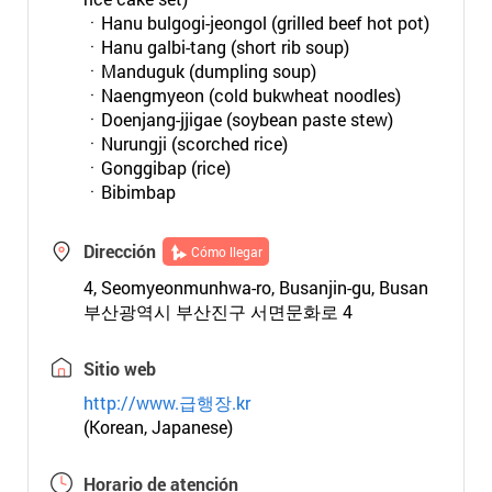
ㆍHanu bulgogi-jeongol (grilled beef hot pot)
ㆍHanu galbi-tang (short rib soup)
ㆍManduguk (dumpling soup)
ㆍNaengmyeon (cold bukwheat noodles)
ㆍDoenjang-jjigae (soybean paste stew)
ㆍNurungji (scorched rice)
ㆍGonggibap (rice)
ㆍBibimbap
Dirección
Cómo llegar
4, Seomyeonmunhwa-ro, Busanjin-gu, Busan
부산광역시 부산진구 서면문화로 4
Sitio web
http://www.급행장.kr
(Korean, Japanese)
Horario de atención