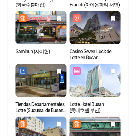
(회국수할매집)
Branch (아이온파티 서면)
Lotte 
(세븐
(부산
Samihun (사미헌)
Casino Seven Luck de
Calle 
Lotte en Busan
Jeon
(세븐럭카지노
(부산롯데점))
Tiendas Departamentales
Lotte Hotel Busan
Cruce
Lotte (Sucursal de Busan)
(롯데호텔 부산)
삼거리
(롯데백화점 (부산본점))