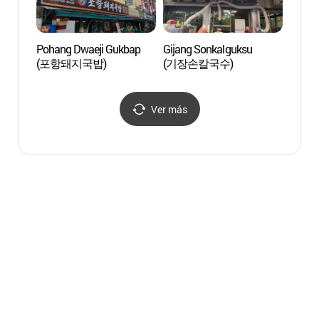
Pohang Dwaeji Gukbap
Gijang Sonkalguksu
Igles
(포항돼지국밥)
(기장손칼국수)
(남부
Ver más