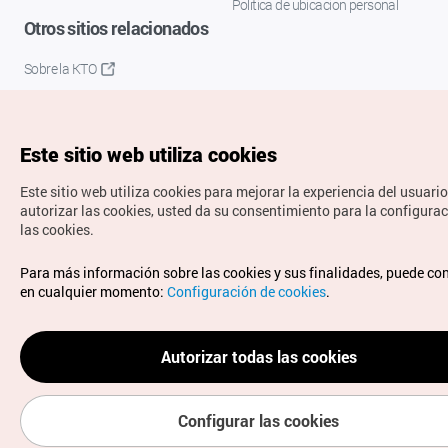
Política de ubicación personal
Otros sitios relacionados
Sobre la KTO
K-Mice
Este sitio web utiliza cookies
Este sitio web utiliza cookies para mejorar la experiencia del usuario
autorizar las cookies, usted da su consentimiento para la configura
las cookies.
Copyrights © Organización de Turismo de Corea. Todos los
Para más información sobre las cookies y sus finalidades, puede co
derechos reservados.
en cualquier momento:
Configuración de cookies
.
Para informes de errores y cuestiones relacionadas con el
sitio web, dirija sus consultas al correo
electrónico oficial:
spanish@knto.or.kr
Autorizar todas las cookies
Configurar las cookies