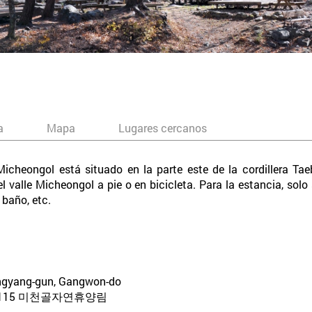
a
Mapa
Lugares cercanos
Micheongol está situado en la parte este de la cordillera T
 valle Micheongol a pie o en bicicleta. Para la estancia, solo
 baño, etc.
angyang-gun, Gangwon-do
115 미천골자연휴양림