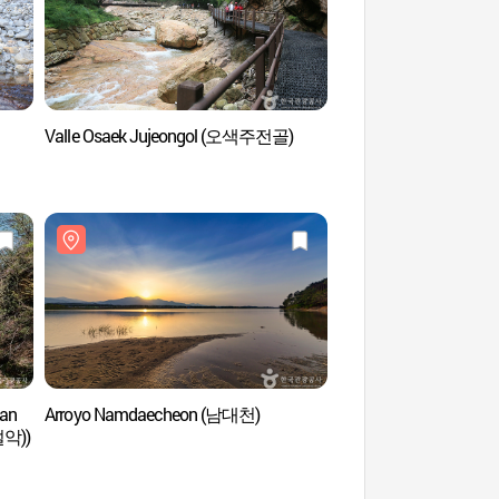
Valle Osaek Jujeongol (오색주전골)
Bosque Recreativo Na
Bangtaesan (국
san
Arroyo Namdaecheon (남대천)
Termas Carbonatadas
악))
Osaek Green Yard