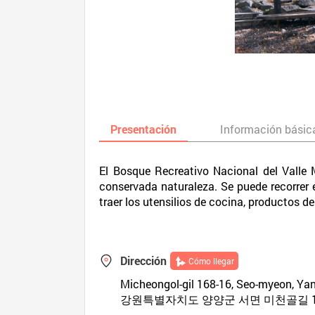
Presentación
Información básic
El Bosque Recreativo Nacional del Valle 
conservada naturaleza. Se puede recorrer el
traer los utensilios de cocina, productos de
Dirección
Cómo llegar
Micheongol-gil 168-16, Seo-myeon, Y
강원특별자치도 양양군 서면 미천골길 