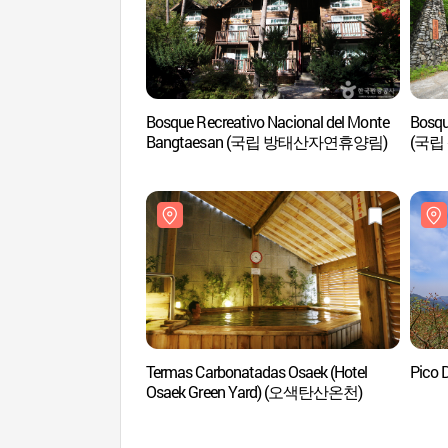
Bosque Recreativo Nacional del Monte
Bosqu
Bangtaesan (국립 방태산자연휴양림)
(국립
Termas Carbonatadas Osaek (Hotel
Pico
Osaek Green Yard) (오색탄산온천)