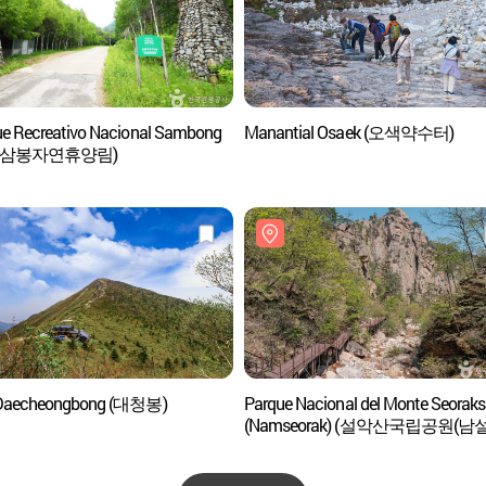
e Recreativo Nacional Sambong
Manantial Osaek (오색약수터)
 삼봉자연휴양림)
 Daecheongbong (대청봉)
Parque Nacional del Monte Seorak
(Namseorak) (설악산국립공원(남설