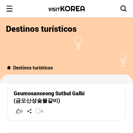
Destinos turísticos
Destinos turísticos
Geumosanseong Sutbul Galbi
(금오산성숯불갈비)
0
0