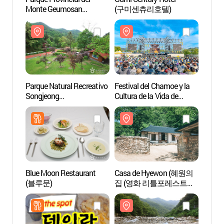
Monte Geumosan
(구미센츄리호텔)
Monte
(금오산도립공원)
(금오
Parque Natural Recreativo
Festival del Chamoe y la
Casa
Songjeong
Cultura de la Vida de
집 (
(송정자연휴양림)
Seongju (성주참외&
촬영지
생명문화축제)
Blue Moon Restaurant
Casa de Hyewon (혜원의
MRNW 
(블루문)
집 (영화 리틀포레스트
(MRN
촬영지))