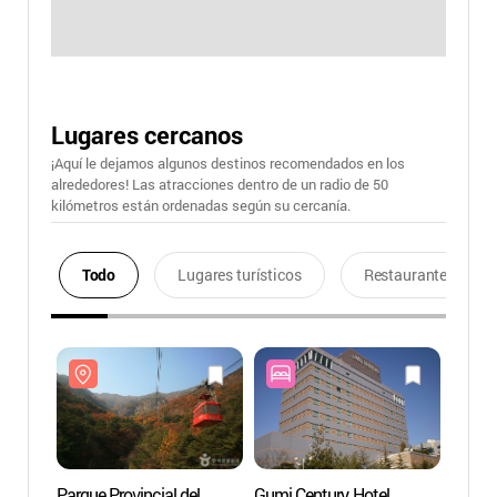
Lugares cercanos
¡Aquí le dejamos algunos destinos recomendados en los
alrededores! Las atracciones dentro de un radio de 50
kilómetros están ordenadas según su cercanía.
Todo
Lugares turísticos
Restaurantes
Parque Provincial del
Gumi Century Hotel
Parque