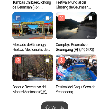
Tumbas Chilbaekuichong
Festival Mundial del
Tumba
de Geumsan (금산
Ginseng de Geumsan
de G
칠백의총)
(금산세계인삼축제)
칠백의
Mercado de Ginseng y
Complejo Recreativo
Bosque
Hierbas Medicinales de
Geumgang (금강유원지)
Mont
Geumsan
자연휴
(금산인삼약초시장)
Bosque Recreativo del
Festival del Caqui Seco de
Templ
Monte Maninsan (만인산
Yeongdong
자연휴양림)
(영동곶감축제)
Ver más