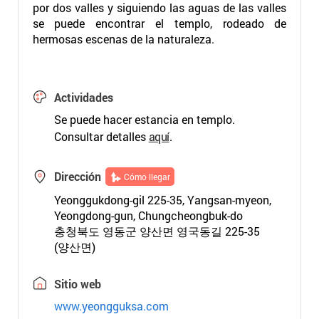
por dos valles y siguiendo las aguas de las valles
se puede encontrar el templo, rodeado de
hermosas escenas de la naturaleza.
Actividades
Se puede hacer estancia en templo.
Consultar detalles
aquí
.
Dirección
Cómo llegar
Yeonggukdong-gil 225-35, Yangsan-myeon,
Yeongdong-gun, Chungcheongbuk-do
충청북도 영동군 양산면 영국동길 225-35
(양산면)
Sitio web
www.yeongguksa.com