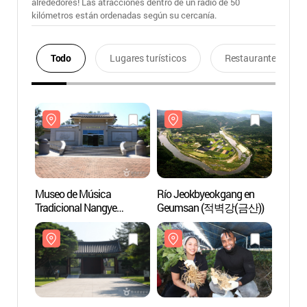
alrededores! Las atracciones dentro de un radio de 50
kilómetros están ordenadas según su cercanía.
Todo
Lugares turísticos
Restaurantes
Museo de Música
Río Jeokbyeokgang en
Museo
Tradicional Nangye
Geumsan (적벽강(금산))
Tradic
(난계국악박물관)
(난계