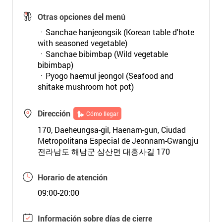
Otras opciones del menú
ㆍSanchae hanjeongsik (Korean table d'hote
with seasoned vegetable)
ㆍSanchae bibimbap (Wild vegetable
bibimbap)
ㆍPyogo haemul jeongol (Seafood and
shitake mushroom hot pot)
Dirección
Cómo llegar
170, Daeheungsa-gil, Haenam-gun, Ciudad
Metropolitana Especial de Jeonnam-Gwangju
전라남도 해남군 삼산면 대흥사길 170
Horario de atención
09:00-20:00
Información sobre días de cierre