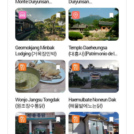
Monte Duryunsan
Duryunsan
Monte
(두륜산도립공원)
(두륜산케이블카)
(두륜
Geomokjang Minbak
Templo Daeheungsa
Templ
Lodging (거목장민박)
(대흥사) [Patrimonio de la
(대흥사)
Humanidad de la Unesco]
Human
Wonjo Jangsu Tongdak
Haemulbate Noneun Dak
Arbor
(원조장수통닭)
(해물밭에노는닭)
(완도