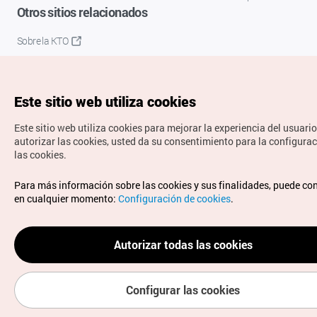
Otros sitios relacionados
Sobre la KTO
K-Mice
Este sitio web utiliza cookies
Este sitio web utiliza cookies para mejorar la experiencia del usuario
autorizar las cookies, usted da su consentimiento para la configura
las cookies.
Copyrights © Organización de Turismo de Corea. Todos los
Para más información sobre las cookies y sus finalidades, puede co
derechos reservados.
en cualquier momento:
Configuración de cookies
.
Para informes de errores y cuestiones relacionadas con el
sitio web, dirija sus consultas al correo
electrónico oficial:
spanish@knto.or.kr
Autorizar todas las cookies
Configurar las cookies