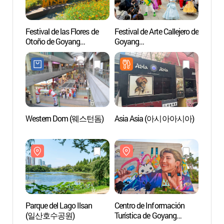
Festival de las Flores de
Festival de Arte Callejero de
Parque
Otoño de Goyang
Goyang
(일산
(고양가을꽃축제)
(고양호수예술축제)
Western Dom (웨스턴돔)
Asia Asia (아시아아시아)
Zona T
Goya
Parque del Lago Ilsan
Centro de Información
Aqua P
(일산호수공원)
Turística de Goyang
(아쿠