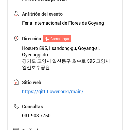
Anfitrión del evento
Feria Internacional de Flores de Goyang
Dirección
Cómo llegar
Hosu-ro 595, Ilsandong-gu, Goyang-si,
Gyeonggi-do.
경기도 고양시 일산동구 호수로 595 고양시
일산호수공원
Sitio web
https://giff.flower.or.kr/main/
Consultas
031-908-7750