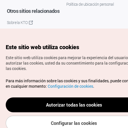
Política de ubicación personal
Otros sitios relacionados
Sobre la KTO
K-Mice
Este sitio web utiliza cookies
Este sitio web utiliza cookies para mejorar la experiencia del usuario
autorizar las cookies, usted da su consentimiento para la configura
las cookies.
Copyrights © Organización de Turismo de Corea. Todos los
Para más información sobre las cookies y sus finalidades, puede co
derechos reservados.
en cualquier momento:
Configuración de cookies
.
Para informes de errores y cuestiones relacionadas con el
sitio web, dirija sus consultas al correo
electrónico oficial:
spanish@knto.or.kr
Autorizar todas las cookies
Configurar las cookies