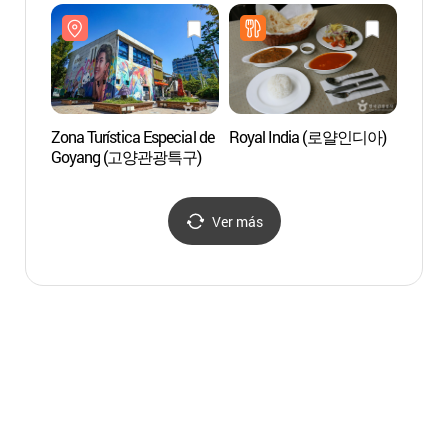
(고양관광정보센터)
Zona Turística Especial de
Royal India (로얄인디아)
Hyund
Goyang (고양관광특구)
Goya
(현대
Ver más