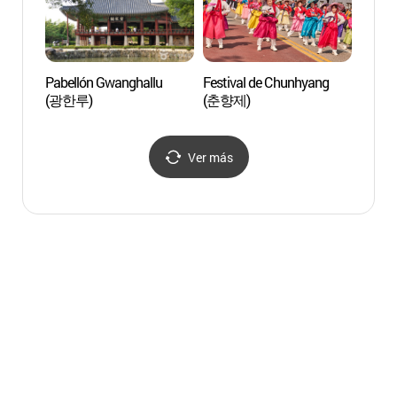
Pabellón Gwanghallu
Festival de Chunhyang
Centro
(광한루)
(춘향제)
Música
Corea
(국립
Ver más