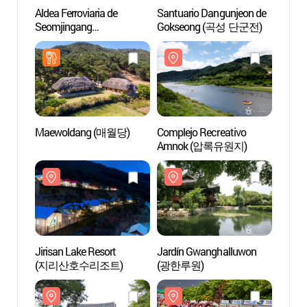
Aldea Ferroviaria de
Santuario Dangunjeon de
Aldea 
Seomjingang
Gokseong (곡성 단군전)
Seomj
(섬진강기차마을)
(섬진
Maewoldang (매월당)
Complejo Recreativo
Compl
Amnok (압록유원지)
Amno
Jirisan Lake Resort
Jardín Gwanghalluwon
Jardí
(지리산호수리조트)
(광한루원)
(광한