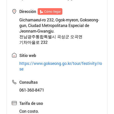
Dirección
Cómo llegar
Gichamaeul-ro 232, Ogok-myeon, Gokseong-
gun, Ciudad Metropolitana Especial de
Jeonnam-Gwangju.
전남광주통합특별시 곡성군 오곡면
기차마을로 232
Sitio web
https://www.gokseong.go.kr/tour/festivity/ro
se
Consultas
061-360-8471
Tarifa de uso
Con costo.