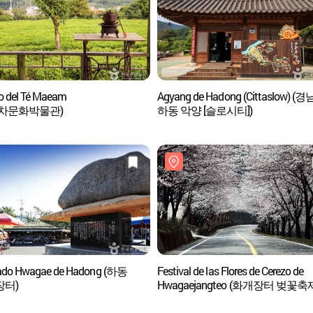
 del Té Maeam
Agyang de Hadong (Cittaslow) (경
암차문화박물관)
하동 악양 [슬로시티])
ado Hwagae de Hadong (하동
Festival de las Flores de Cerezo de
장터)
Hwagaejangteo (화개장터 벚꽃축