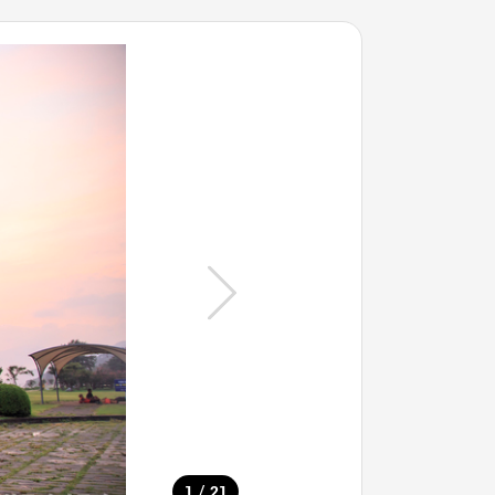
/
1
21