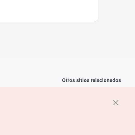
Otros sitios relacionados
Sobre la KTO
ondiciones del servicio
K-Mice
recuentes
privacidad
ón de cookies
 sobre cookies