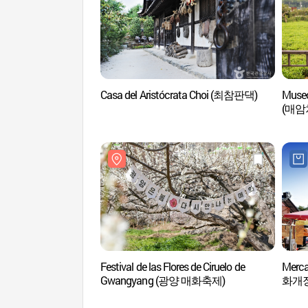
Casa del Aristócrata Choi (최참판댁)
Museo
(매
Festival de las Flores de Ciruelo de
Merc
Gwangyang (광양 매화축제)
화개