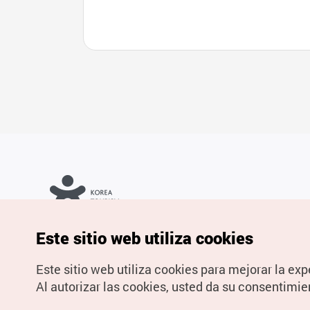
Copyrights © Organización de Turismo de Corea. Todos los
Este sitio web utiliza cookies
derechos reservados.
Para informes de errores y cuestiones relacionadas con el sitio
web, dirija sus consultas al correo
electrónico oficial:
spanish@knto.or.kr
Este sitio web utiliza cookies para mejorar la exp
Al autorizar las cookies, usted da su consentimie