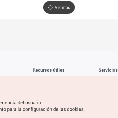
Ver más
Recursos útiles
Servicios
Aplicación móvil de la KTO
Términos y c
Teléfono de asistencia al viajero en
Preguntas f
Corea 1330
Política de 
eriencia del usuario.
Guías digitales
Configuraci
nto para la configuración de las cookies.
Información