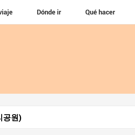
viaje
Dónde ir
Qué hacer
사리공원)