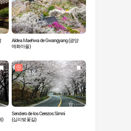
남
Aldea Maehwa de Gwangyang (광양
Casa del Aristócrat
매화마을)
Sendero de los Cerezos Simni
Sendero de los Cerez
제)
(십리벚꽃길)
(십리벚꽃길)