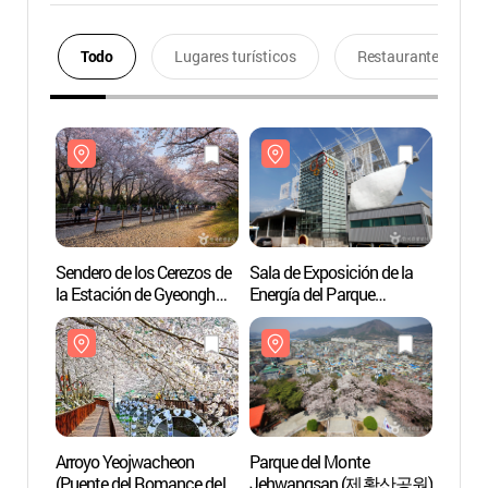
Todo
Lugares turísticos
Restaurantes
Sendero de los Cerezos de
Sala de Exposición de la
Sender
la Estación de Gyeonghwa
Energía del Parque
la Es
(경화역 벚꽃길)
Científico de Medio
(경화
Ambiente y Energía
(에너지환경과학공원
에너지전시관)
Arroyo Yeojwacheon
Parque del Monte
Arroy
(Puente del Romance del
Jehwangsan (제황산공원)
(Puen