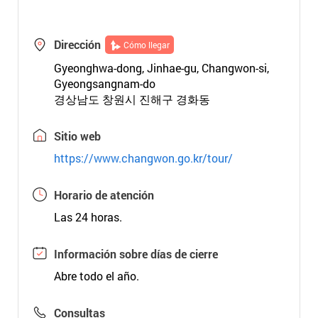
Dirección
Cómo llegar
Gyeonghwa-dong, Jinhae-gu, Changwon-si,
Gyeongsangnam-do
경상남도 창원시 진해구 경화동
Sitio web
https://www.changwon.go.kr/tour/
Horario de atención
Las 24 horas.
Información sobre días de cierre
Abre todo el año.
Consultas