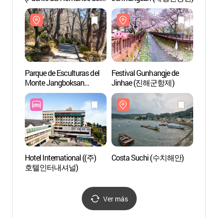
Arroyo Yeojwacheon)
Arroy
(여좌천
(여좌
(여좌천로망스다리))
(여좌
Parque de Esculturas del
Festival Gunhangje de
Parque
Monte Jangboksan
Jinhae (진해군항제)
Monte
(장복산조각공원)
(장복
Hotel International ((주)
Costa Suchi (수치해안)
Museo 
호텔인터내셔널)
de Gy
(경남
Ver más