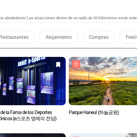
s alrededores! Las atracciones dentro de un radio de 50 kilómetros están ord
Restaurantes
Alojamiento
Compras
Festi
 de la Fama de los Deportes
Parque Haneul (하늘공원)
trónicos (e스포츠 명예의 전당)