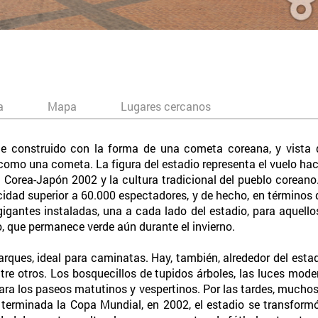
a
Mapa
Lugares cercanos
ue construido con la forma de una cometa coreana, y vista d
e como una cometa. La figura del estadio representa el vuelo hac
l Corea-Japón 2002 y la cultura tradicional del pueblo coreano
dad superior a 60.000 espectadores, y de hecho, en términos d
 gigantes instaladas, una a cada lado del estadio, para aquell
o, que permanece verde aún durante el invierno.
arques, ideal para caminatas. Hay, también, alrededor del estad
tre otros. Los bosquecillos de tupidos árboles, las luces mode
ara los paseos matutinos y vespertinos. Por las tardes, muchos 
z terminada la Copa Mundial, en 2002, el estadio se transfor