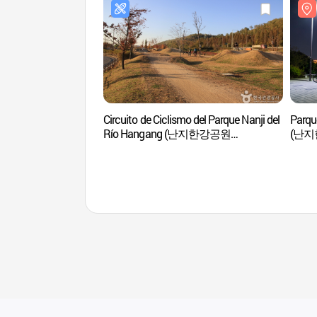
Circuito de Ciclismo del Parque Nanji del
Parqu
Río Hangang (난지한강공원
(난지
MTB코스장)