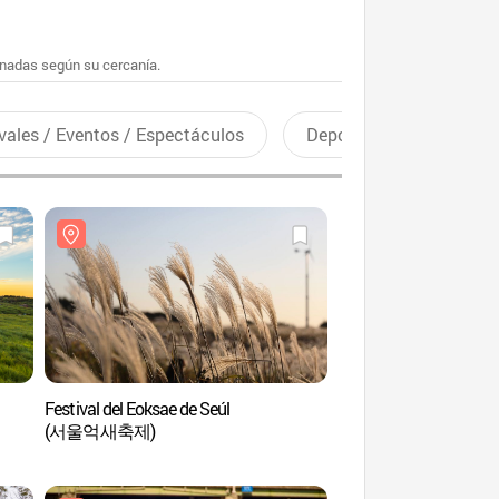
enadas según su cercanía.
vales / Eventos / Espectáculos
Deportes recreativos
Festival del Eoksae de Seúl
Parque Cultural del D
(서울억새축제)
Combustible de Ma
문화비축기지)