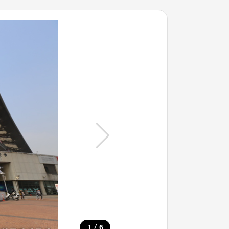
/
1
6