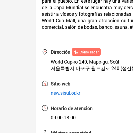
para el pueblo. En este lugar hay una vari
de la Copa Mundial se encuentra muy cerca, 
asistir a vídeos y fotografías relacionadas
World Cup Mall, una gran atracción cultura
comercial, salón de bodas, banco, sauna, et
Dirección
Cómo llegar
World Cup-ro 240, Mapo-gu, Seúl
서울특별시 마포구 월드컵로 240 (성산
Sitio web
new.sisul.or.kr
Horario de atención
09:00-18:00
Máxima capacidad