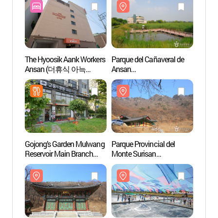
The Hyoosik Aank Workers
Parque del Cañaveral de
Parque
Ansan (더휴식 아늑
Ansan
Ansan
워커스 안산점)
(안산갈대습지공원)
(안산
Gojong’s Garden Mulwang
Parque Provincial del
Templ
Reservoir Main Branch
Monte Surisan
(고종의정원
(수리산도립공원)
물왕저수지본점)