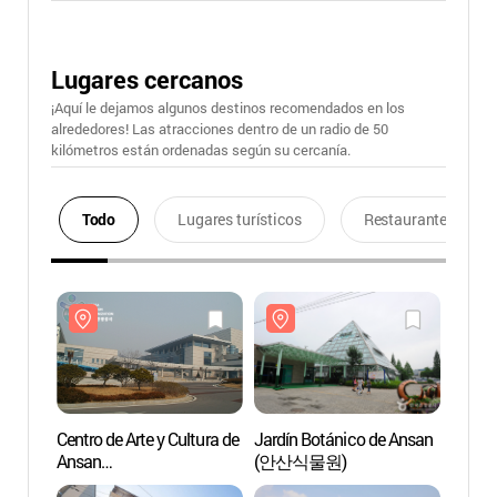
Lugares cercanos
¡Aquí le dejamos algunos destinos recomendados en los
alrededores! Las atracciones dentro de un radio de 50
kilómetros están ordenadas según su cercanía.
Todo
Lugares turísticos
Restaurantes
Centro de Arte y Cultura de
Jardín Botánico de Ansan
Centro
Ansan
(안산식물원)
Ansan
(안산문화예술의전당)
(안산