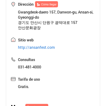
Dirección
Cómo llegar
Gwangdeok-daero 157, Danwon-gu, Ansan-si,
Gyeonggi-do
경기도 안산시 단원구 광덕대로 157
안산문화광장
Sitio web
http://ansanfest.com
Consultas
031-481-4000
Tarifa de uso
Gratis.