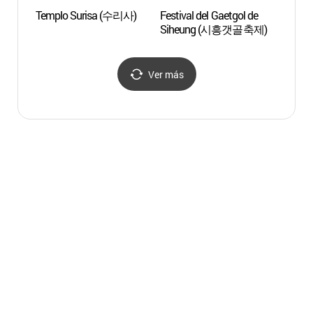
Templo Surisa (수리사)
Festival del Gaetgol de
Santua
Siheung (시흥갯골축제)
María
(남양
Ver más