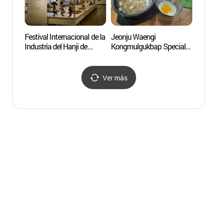
Festival Internacional de la
Jeonju Waengi
Puert
Industria del Hanji de
Kongmulgukbap Specialty
Jeon
Jeonju
Restaurant (전주
(전주국제한지산업대전)
왱이콩나물국밥전문점)
Ver más