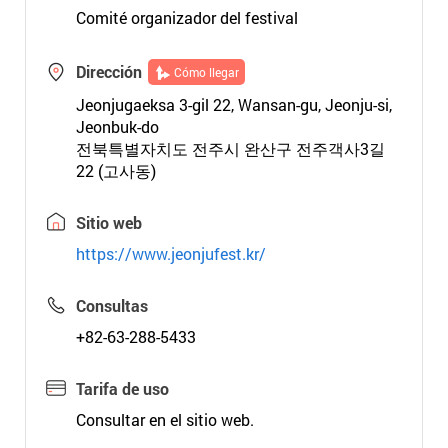
Comité organizador del festival
Dirección
Cómo llegar
Jeonjugaeksa 3-gil 22, Wansan-gu, Jeonju-si,
Jeonbuk-do
전북특별자치도 전주시 완산구 전주객사3길
22 (고사동)
Sitio web
https://www.jeonjufest.kr/
Consultas
+82-63-288-5433
Tarifa de uso
Consultar en el sitio web.