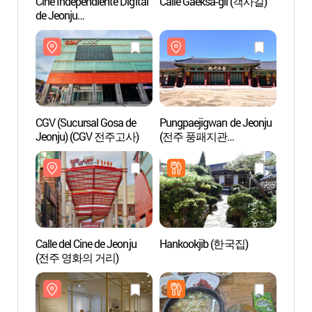
Cine Independiente Digital
Calle Gaeksa-gil (객사길)
Cine I
de Jeonju
de Jeo
(전주디지털독립영화관)
(전주
CGV (Sucursal Gosa de
Pungpaejigwan de Jeonju
CGV (
Jeonju) (CGV 전주고사)
(전주 풍패지관
Jeon
(전주객사))
Calle del Cine de Jeonju
Hankookjib (한국집)
Calle 
(전주 영화의 거리)
(전주