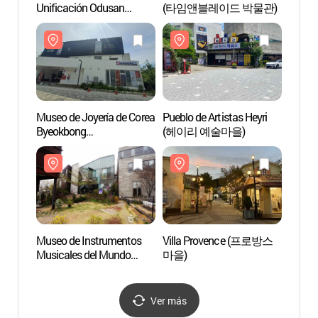
Unificación Odusan
(타임앤블레이드 박물관)
(타임
(오두산 통일전망대)
Museo de Joyería de Corea
Pueblo de Artistas Heyri
Pueblo
Byeokbong
(헤이리 예술마을)
(헤이
(벽봉한국장신구박물관)
Museo de Instrumentos
Villa Provence (프로방스
Villa
Musicales del Mundo
마을)
마을)
(세계민속악기박물관)
Ver más