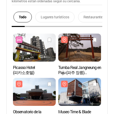
kilómetros están ordenadas según su cercanía.
Todo
Lugares turísticos
Restaurantes
Picasso Hotel
Tumba Real Jangneung en
Tumba
(피카소호텔)
Paju (파주 장릉)
Paju
[Patrimonio Cultural de la
[Patri
Humanidad de la Unesco]
Human
Observatorio de la
Museo Time & Blade
Museo