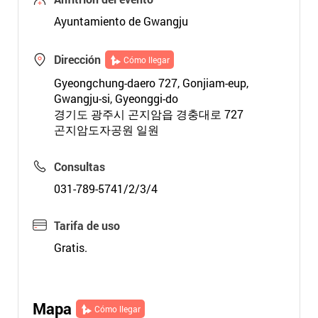
Ayuntamiento de Gwangju
Dirección
Cómo llegar
Gyeongchung-daero 727, Gonjiam-eup,
Gwangju-si, Gyeonggi-do
경기도 광주시 곤지암읍 경충대로 727
곤지암도자공원 일원
Consultas
031-789-5741/2/3/4
Tarifa de uso
Gratis.
Mapa
Cómo llegar