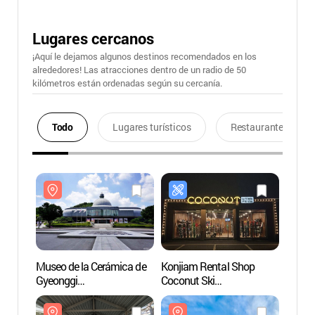
Lugares cercanos
¡Aquí le dejamos algunos destinos recomendados en los
alrededores! Las atracciones dentro de un radio de 50
kilómetros están ordenadas según su cercanía.
Todo
Lugares turísticos
Restaurantes
Museo de la Cerámica de
Konjiam Rental Shop
Museo
Gyeonggi
Coconut Ski
Gyeon
(경기도자박물관)
(곤지암렌탈샵
(경기
코코넛스키)