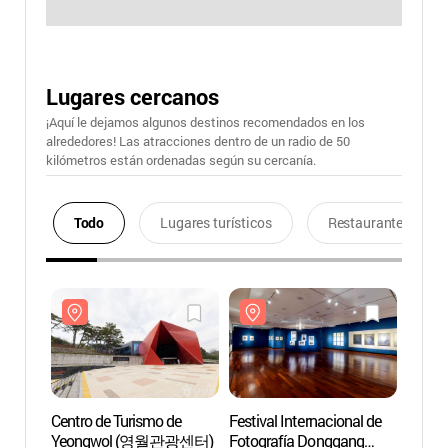
Lugares cercanos
¡Aquí le dejamos algunos destinos recomendados en los
alrededores! Las atracciones dentro de un radio de 50
kilómetros están ordenadas según su cercanía.
Todo
Lugares turísticos
Restaurantes
Centro de Turismo de
Festival Internacional de
Centro
Yeongwol (영월관광센터)
Fotografía Donggang
Yeon