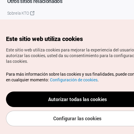
Otros sitios relacionados
Sobre la KTO
K-Mice
Este sitio web utiliza cookies
Este sitio web utiliza cookies para mejorar la experiencia del usuario
autorizar las cookies, usted da su consentimiento para la configura
las cookies.
Copyrights © Organización de Turismo de Corea. Todos los
Para más información sobre las cookies y sus finalidades, puede co
derechos reservados.
en cualquier momento:
Configuración de cookies
.
Para informes de errores y cuestiones relacionadas con el
sitio web, dirija sus consultas al correo
electrónico oficial:
spanish@knto.or.kr
Autorizar todas las cookies
Configurar las cookies