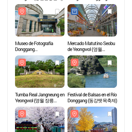
(동강국제사진제)
Museo de Fotografía
Mercado Matutino Seobu
Tumba
Donggang
de Yeongwol (영월
Yeon
(동강사진박물관)
서부아침시장)
(단종))
Cultur
de la 
Tumba Real Jangneung en
Festival de Balsas en el Río
Obser
Yeongwol (영월 장릉
Donggang (동강뗏목축제)
Byeol
(단종)) [Patrimonio
(별마
Cultural de la Humanidad
de la Unesco]