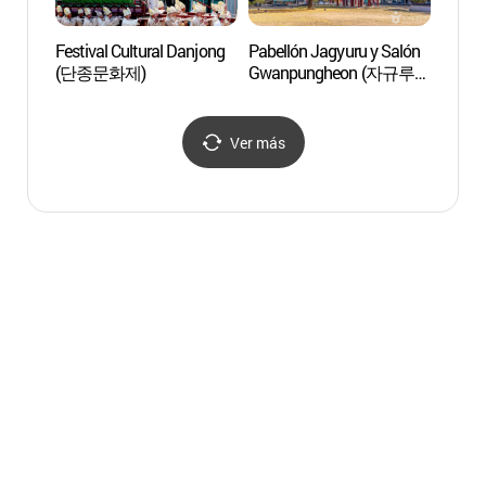
Festival Cultural Danjong
Pabellón Jagyuru y Salón
Río D
(단종문화제)
Gwanpungheon (자규루
Yeon
및 관풍헌)
Ver más