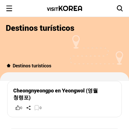
Destinos turísticos
Destinos turísticos
Cheongnyeongpo en Yeongwol (영월
청령포)
0
0