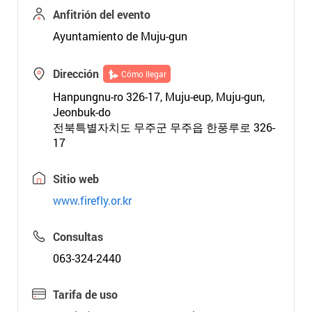
Anfitrión del evento
Ayuntamiento de Muju-gun
Dirección
Cómo llegar
Hanpungnu-ro 326-17, Muju-eup, Muju-gun,
Jeonbuk-do
전북특별자치도 무주군 무주읍 한풍루로 326-
17
Sitio web
www.firefly.or.kr
Consultas
063-324-2440
Tarifa de uso