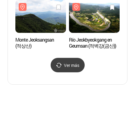
Monte Jeoksangsan
Río Jeokbyeokgang en
Bandi
(적상산)
Geumsan (적벽강(금산))
반디랜
Ver más