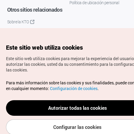
Política de ubicación personal
Otros sitios relacionados
Sobre la KTO
K-Mice
Este sitio web utiliza cookies
Este sitio web utiliza cookies para mejorar la experiencia del usuario
autorizar las cookies, usted da su consentimiento para la configura
las cookies.
Copyrights © Organización de Turismo de Corea. Todos los
Para más información sobre las cookies y sus finalidades, puede co
derechos reservados.
en cualquier momento:
Configuración de cookies
.
Para informes de errores y cuestiones relacionadas con el
sitio web, dirija sus consultas al correo
electrónico oficial:
spanish@knto.or.kr
Autorizar todas las cookies
Configurar las cookies