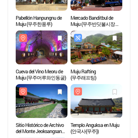
Pabellón Hanpungnu de
Mercado Banditbul de
Pabel
Muju (무주한풍루)
Muju (무주반딧불시장
Muju
(무주반딧불장터) (1, 6일))
Cueva del Vino Meoru de
Muju Rafting
Sitio 
Muju (무주머루와인동굴)
(무주래프팅)
del M
(적상
Sitio Histórico de Archivo
Templo Anguksa en Muju
Monte
del Monte Jeoksangsan
(안국사(무주))
(적상
(적상산사고지)