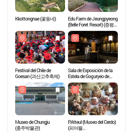
Kkottongnae (꽃동네)
Edu Farm de Jeungpyeong
Kkott
(Belle Foret Resort) (증평
에듀팜(벨포레 리조트))
Festival del Chile de
Sala de Exposición de la
Sala d
Goesan (괴산고추축제)
Estela de Goguryeo de
Estela
Chungju
Chung
(충주고구려비전시관)
(충주
Museo de Chungju
P.Atteul (Museo del Cerdo)
P.Atte
(충주박물관)
(피아뜰
(피아