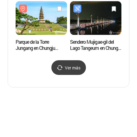
(돼지보러오면돼지))
(돼지
Parque de la Torre
Sendero Mujigae-gil del
Museo
Jungang en Chungju
Lago Tangeum en Chungju
(매괴
(중앙탑공원(충주))
(충주 탄금호 무지개길)
Ver más