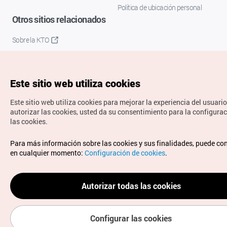
Política de ubicación personal
Otros sitios relacionados
Sobre la KTO
K-Mice
Este sitio web utiliza cookies
Este sitio web utiliza cookies para mejorar la experiencia del usuario
autorizar las cookies, usted da su consentimiento para la configura
las cookies.
Copyrights © Organización de Turismo de Corea. Todos los
Para más información sobre las cookies y sus finalidades, puede co
derechos reservados.
en cualquier momento:
Configuración de cookies
.
Para informes de errores y cuestiones relacionadas con el
sitio web, dirija sus consultas al correo
electrónico oficial:
spanish@knto.or.kr
Autorizar todas las cookies
Configurar las cookies