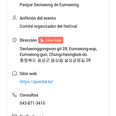
Parque Seolseong de Eumseong
Anfitrión del evento
Comité organizador del festival
Dirección
Cómo llegar
Seolseonggongwon-gil 28, Eumseong-eup,
Eumseong-gun, Chungcheongbuk-do.
충청북도 음성군 음성읍 설성공원길 28
Sitio web
https://pumba.kr/
Consultas
043-871-3415