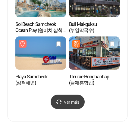
Sol Beach Samcheok
Buil Makguksu
Sol B
Ocean Play (쏠비치 삼척
(부일막국수)
Ocea
오션플레이)
오션플
Playa Samcheok
Tteurae Honghapbap
Pabell
(삼척해변)
(뜰애홍합밥)
Samc
Ver más