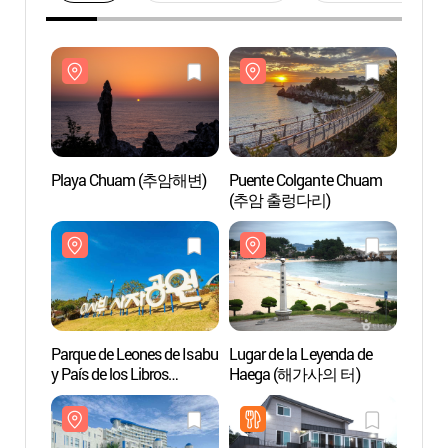
Playa Chuam (추암해변)
Puente Colgante Chuam
Play
(추암 출렁다리)
Parque de Leones de Isabu
Lugar de la Leyenda de
Parque
y País de los Libros
Haega (해가사의 터)
y País
Ilustrados
Ilustr
(이사부사자공원&그림책
(이
나라)
나라)