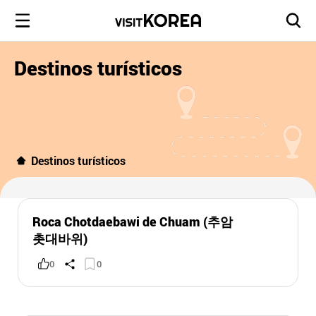
Destinos turísticos
Destinos turísticos
Roca Chotdaebawi de Chuam (추암
촛대바위)
0
0