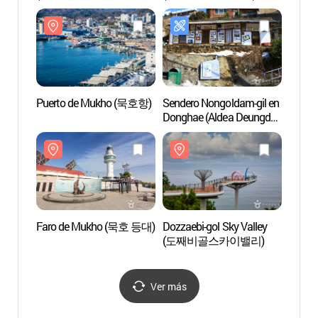
Ferrocarriles) (동해역
(철도체험학습장))
Puerto de Mukho (묵호항)
Sendero Nongoldam-gil en
Dozzae
Donghae (Aldea Deungdae
(도째
Damhwa) (동해 논골담길
(등대 담화마을))
Faro de Mukho (묵호 등대)
Dozzaebi-gol Sky Valley
Roca 
(도째비골스카이밸리)
Chua
Ver más