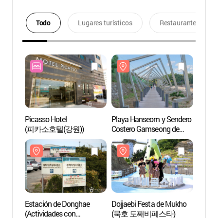
Todo
Lugares turísticos
Restaurantes
Picasso Hotel
Playa Hanseom y Sendero
Playa
(피카소호텔(강원))
Costero Gamseong de
Coste
Hanseom (한섬해변&
Hans
한섬감성바닷길)
한섬
Estación de Donghae
Dojjaebi Festa de Mukho
Puert
(Actividades con
(묵호 도째비페스타)