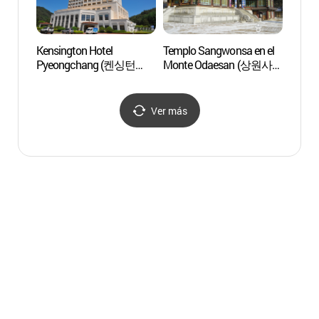
Kensington Hotel
Templo Sangwonsa en el
Aldea 
Pyeongchang (켄싱턴
Monte Odaesan (상원사
Nieve
호텔 평창)
(오대산))
(대관
Ver más