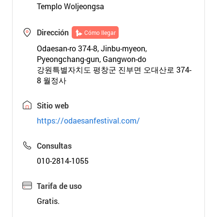
Templo Woljeongsa
Dirección
Cómo llegar
Odaesan-ro 374-8, Jinbu-myeon,
Pyeongchang-gun, Gangwon-do
강원특별자치도 평창군 진부면 오대산로 374-
8 월정사
Sitio web
https://odaesanfestival.com/
Consultas
010-2814-1055
Tarifa de uso
Gratis.