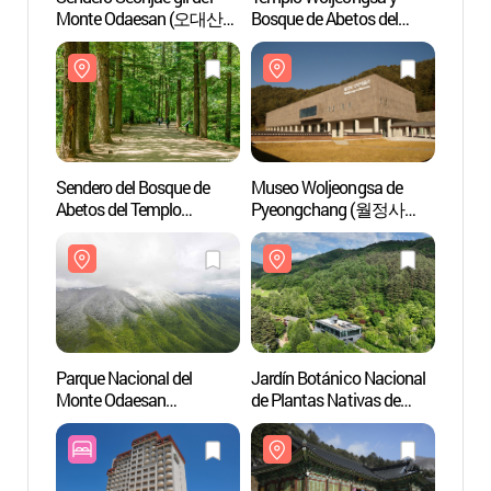
Monte Odaesan (오대산
Bosque de Abetos del
Bosque
선재길)
Templo Woljeongsa
Templ
(월정사·월정사 전나무숲)
(월정
Sendero del Bosque de
Museo Woljeongsa de
Museo
Abetos del Templo
Pyeongchang (월정사
Pyeo
Woljeongsa en el Monte
성보박물관(평창))
성보박
Odaesan (오대산 월정사
전나무숲길)
Parque Nacional del
Jardín Botánico Nacional
Jardín
Monte Odaesan
de Plantas Nativas de
de Pla
(오대산국립공원)
Corea
Corea
(국립한국자생식물원)
(국립