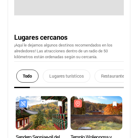
Lugares cercanos
¡Aquí le dejamos algunos destinos recomendados en los
alrededores! Las atracciones dentro de un radio de 50
kilómetros están ordenadas según su cercanía.
Todo
Lugares turísticos
Restaurantes
Sendero Seonjae-gil del
Templo Woljeongsa y
Templ