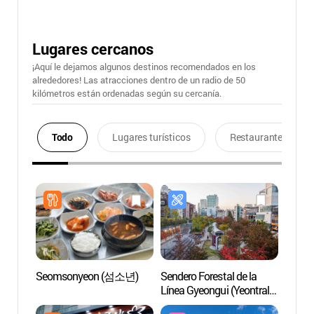
Lugares cercanos
¡Aquí le dejamos algunos destinos recomendados en los
alrededores! Las atracciones dentro de un radio de 50
kilómetros están ordenadas según su cercanía.
Todo
Lugares turísticos
Restaurantes
Seomsonyeon (섬소년)
Sendero Forestal de la
Teatr
Línea Gyeongui (Yeontral
Hong
Park) (경의선숲길