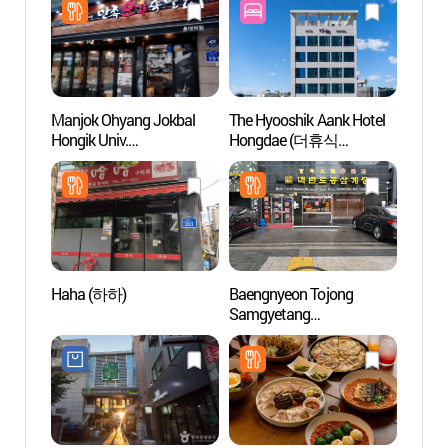
(연트럴파크))
Manjok Ohyang Jokbal
The Hyooshik Aank Hotel
Love
Hongik Univ.
Hongdae (더휴식
러브뮤
(만족오향족발 홍대)
아늑호텔 홍대점)
Haha (하하)
Baengnyeon Tojong
KT&G 
Samgyetang
en Ho
(백년토종삼계탕)
상상마