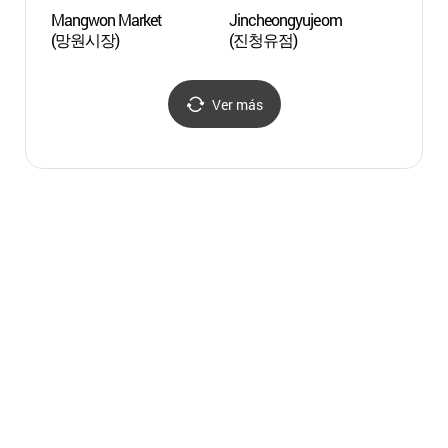
Mangwon Market
Jincheongyujeom
Calle d
(망원시장)
(진청유점)
Línea
(경의
Ver más