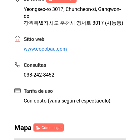
Yeongseo-ro 3017, Chuncheon-si, Gangwon-
do.
강원특별자치도 춘천시 영서로 3017 (사농동)
Sitio web
www.cocobau.com
Consultas
033-242-8452
Tarifa de uso
Con costo (varía según el espectáculo).
Mapa
Cómo llegar