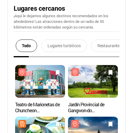
Lugares cercanos
¡Aquí le dejamos algunos destinos recomendados en los
alrededores! Las atracciones dentro de un radio de 50
kilómetros están ordenadas según su cercanía.
Todo
Lugares turísticos
Restaurantes
Teatro de Marionetas de
Jardín Provincial de
Teatro
Chuncheon
Gangwon-do
Chunc
(춘천인형극장)
(강원특별자치도립화목
(춘천
원)