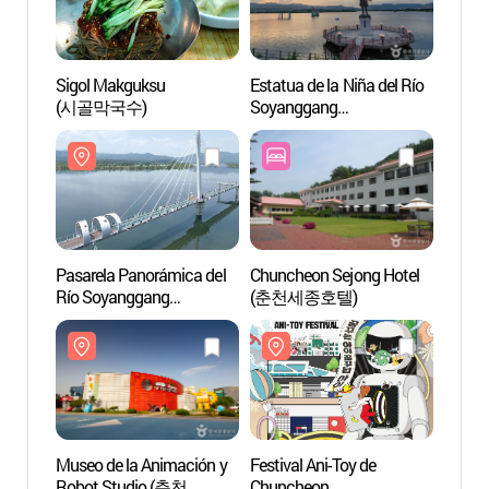
Sigol Makguksu
Estatua de la Niña del Río
Estatu
(시골막국수)
Soyanggang
Soyan
(소양강처녀상)
(소양
Pasarela Panorámica del
Chuncheon Sejong Hotel
Museo
Río Soyanggang
(춘천세종호텔)
Robot
(소양강스카이워크)
애니
토이로
Museo de la Animación y
Festival Ani-Toy de
Museo 
Robot Studio (춘천
Chuncheon
Chun