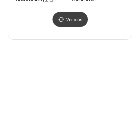
애니메이션박물관&
(춘천애니토이페스티벌)
토이로봇관)
Ver más