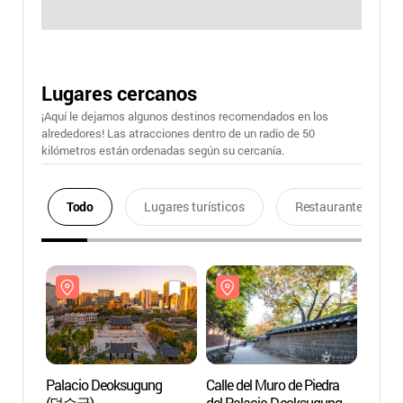
Lugares cercanos
¡Aquí le dejamos algunos destinos recomendados en los
alrededores! Las atracciones dentro de un radio de 50
kilómetros están ordenadas según su cercanía.
Todo
Lugares turísticos
Restaurantes
Palacio Deoksugung
Calle del Muro de Piedra
Palac
(덕수궁)
del Palacio Deoksugung
(덕수