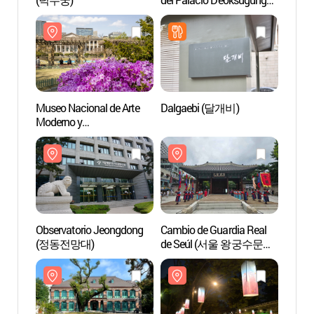
(덕수궁 돌담길)
Museo Nacional de Arte
Dalgaebi (달개비)
Museo 
Moderno y
Moder
Contemporáneo en
Conte
Deoksugung [MMCA]
Deoks
(국립현대미술관
(국
덕수궁관)
덕수궁
Observatorio Jeongdong
Cambio de Guardia Real
Pabel
(정동전망대)
de Seúl (서울 왕궁수문장
(돈덕
교대의식)