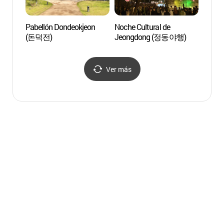
Pabellón Dondeokjeon
Noche Cultural de
Pabel
(돈덕전)
Jeongdong (정동야행)
(중명
Ver más