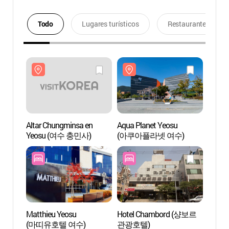
Todo
Lugares turísticos
Restaurantes
Altar Chungminsa en
Aqua Planet Yeosu
Altar
Yeosu (여수 충민사)
(아쿠아플라넷 여수)
Yeos
Matthieu Yeosu
Hotel Chambord (샹보르
Parque
(마띠유호텔 여수)
관광호텔)
(엑스