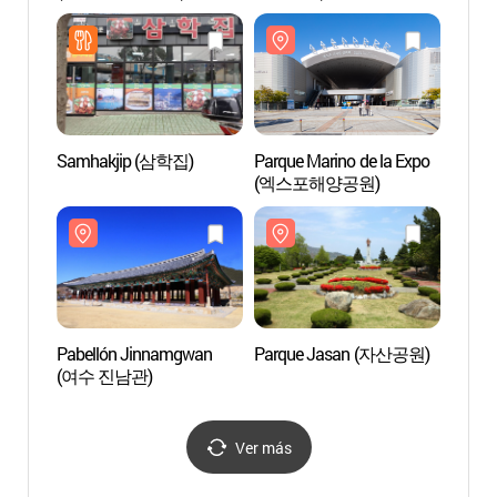
Samhakjip (삼학집)
Parque Marino de la Expo
Parq
(엑스포해양공원)
Pabellón Jinnamgwan
Parque Jasan (자산공원)
Plaza 
(여수 진남관)
(이순
Ver más