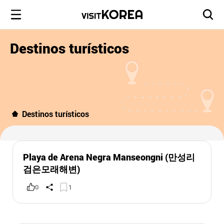
Destinos turísticos
Destinos turísticos
Playa de Arena Negra Manseongni (만성리
검은모래해변)
0
1