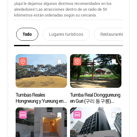
¡Aquí le dejamos algunos destinos recomendados en los
alrededores! Las atracciones dentro de un radio de 50
kilómetros están ordenadas según su cercanía.
Todo
Lugares turísticos
Restaurantes
Tumbas Reales
Tumba Real Donggureung
Tumba
Hongneung y Yureung en
en Guri (구리 동구릉)
Hongn
Namyangju (남양주
[Patrimonio Cultural de la
Namy
홍릉과 유릉) [Patrimonio
Humanidad de la Unesco]
홍릉과 
Cultural de la Humanidad
Cultur
de la Unesco]
de la 