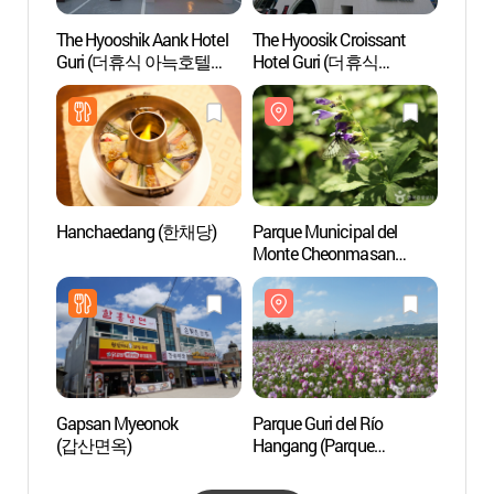
The Hyooshik Aank Hotel
The Hyoosik Croissant
Parque
Guri (더휴식 아늑호텔
Hotel Guri (더휴식
Monte
구리점)
크로와상호텔 구리점)
(천마
Hanchaedang (한채당)
Parque Municipal del
Tumba
Monte Cheonmasan
Gangn
(천마산군립공원)
태릉과 
Cultur
de la 
Gapsan Myeonok
Parque Guri del Río
Parque
(갑산면옥)
Hangang (Parque
de H
Cosmos)
철도공
(구리시민한강공원