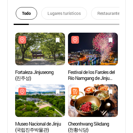
Todo
Lugares turísticos
Restaurantes
Fortaleza Jinjuseong
Festival de los Faroles del
Fortal
(진주성)
Río Namgang de Jinju
(진주
(진주 남강유등축제)
Museo Nacional de Jinju
Cheonhwang Sikdang
Aldea
(국립진주박물관)
(천황식당)
(남사