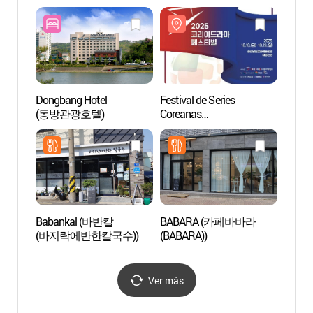
Dongbang Hotel
Festival de Series
Valle
(동방관광호텔)
Coreanas
Sanc
(코리아드라마페스티벌)
(산청)
Babankal (바반칼
BABARA (카페바바라
Parque
(바지락에반한칼국수))
(BABARA))
Samc
(삼천
Ver más