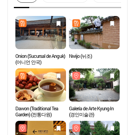
Onion (Sucursal de Anguk)
Nwijo (뉘조)
Galerí
(어니언 안국)
(경인
Dawon (Traditional Tea
Galería de Arte Kyung-In
Espaci
Garden) (전통다원)
(경인미술관)
(한식