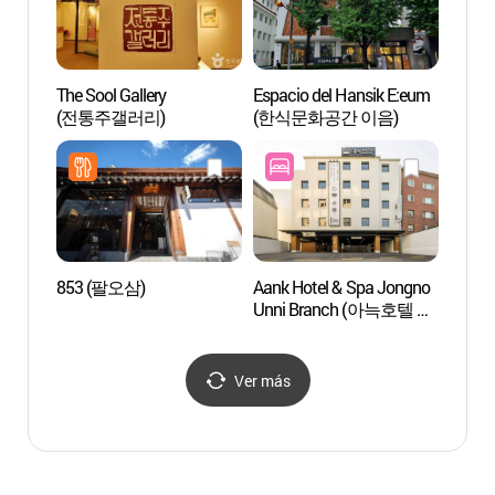
The Sool Gallery
Espacio del Hansik E:eum
Centro
(전통주갤러리)
(한식문화공간 이음)
Bukc
853 (팔오삼)
Aank Hotel & Spa Jongno
Ssamz
Unni Branch (아늑호텔 앤
스파 종로운니점)
Ver más