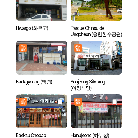
Hwargo (화르고)
Parque Chinsu de
Parqu
Ungcheon (웅천친수공원)
Ungc
Baekgyeong (백경)
Yeojeong Sikdang
Parqu
(여정식당)
de Ye
유월드
Baeksu Chobap
Hanujeong (하누정)
Centro