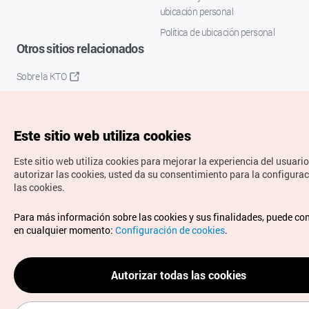
ubicación personal
Política de ubicación personal
Otros sitios relacionados
Sobre la KTO
K-Mice
Este sitio web utiliza cookies
Este sitio web utiliza cookies para mejorar la experiencia del usuario
autorizar las cookies, usted da su consentimiento para la configura
las cookies.
Copyrights © Organización de Turismo de Corea. Todos los
Para más información sobre las cookies y sus finalidades, puede co
derechos reservados.
en cualquier momento:
Configuración de cookies
.
Para informes de errores y cuestiones relacionadas con el
sitio web, dirija sus consultas al correo
electrónico oficial:
spanish@knto.or.kr
Autorizar todas las cookies