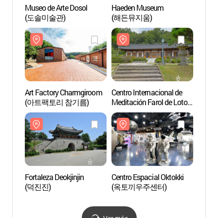
Museo de Arte Dosol
Haeden Museum
Museo
(도솔미술관)
(해든뮤지움)
(도솔
Art Factory Charmgiroom
Centro Internacional de
Art F
(아트팩토리 참기름)
Meditación Farol de Loto
(아트
(연등국제선원)
Fortaleza Deokjinjin
Centro Espacial Oktokki
Fortal
(덕진진)
(옥토끼우주센터)
(덕진