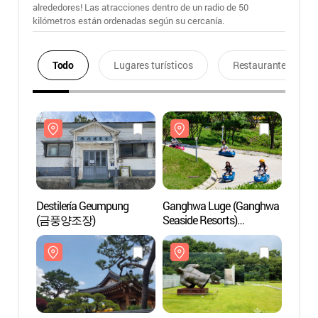
alrededores! Las atracciones dentro de un radio de 50
kilómetros están ordenadas según su cercanía.
Todo
Lugares turísticos
Restaurantes
Destilería Geumpung
Ganghwa Luge (Ganghwa
Desti
(금풍양조장)
Seaside Resorts)
(금풍
(강화루지
(강화씨사이드리조트))