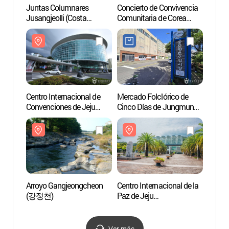
Juntas Columnares
Concierto de Convivencia
Centro
Jusangjeolli (Costa
Comunitaria de Corea
Conve
Jisatgae de Daepo-dong)
(동행축제와 함께하는
(ICC)
(주상절리대
대한민국 상생 영수증
(제주
(대포동지삿개))
콘서트)
Centro Internacional de
Mercado Folclórico de
Centro
Convenciones de Jeju
Cinco Días de Jungmun
Paz de
(ICC)
(중문향토오일시장)
(제주
(제주국제컨벤션센터)
Arroyo Gangjeongcheon
Centro Internacional de la
Pacif
(강정천)
Paz de Jeju
리솜)
(제주국제평화센터)
Ver más