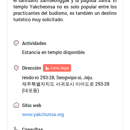
el santuario Samseonggak y la pagoda Sarira. El
templo Yakcheonsa no es solo popular entre los
practicantes del budismo, es también un destino
turístico muy solicitado.
Actividades
Estancia en templo disponible.
Dirección
Cómo llegar
Ieodo-ro 293-28, Seogwipo-si, Jeju.
제주특별자치도 서귀포시 이어도로 293-28
(대포동)
Sitio web
www.yakchunsa.org
Consultas