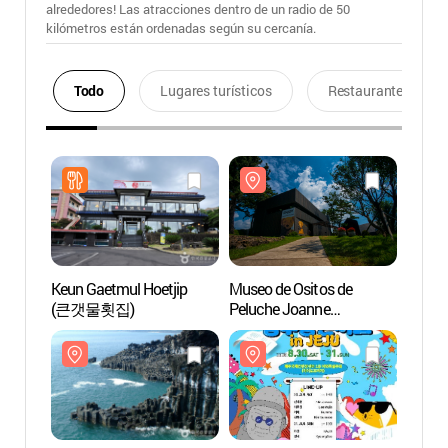
alrededores! Las atracciones dentro de un radio de 50
kilómetros están ordenadas según su cercanía.
Todo
Lugares turísticos
Restaurantes
Keun Gaetmul Hoetjip
Museo de Ositos de
Museo
(큰갯물횟집)
Peluche Joanne
Peluc
(조안베어뮤지엄)
(조안