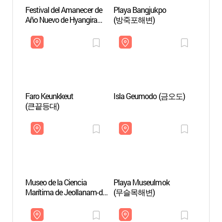
Festival del Amanecer de
Playa Bangjukpo
Playa
Año Nuevo de Hyangiram
(방죽포해변)
(방죽
(여수향일암일출제)
Faro Keunkkeut
Isla Geumodo (금오도)
Isla 
(큰끝등대)
Museo de la Ciencia
Playa Museulmok
Playa
Marítima de Jeollanam-do
(무슬목해변)
(무슬
(전라남도해양수산과학
관)