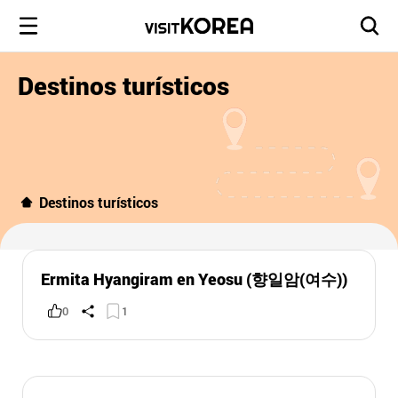
Destinos turísticos
Destinos turísticos
Ermita Hyangiram en Yeosu (향일암(여수))
0
1