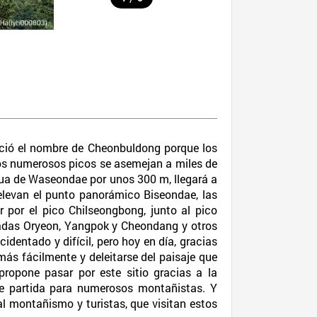
eció el nombre de Cheonbuldong porque los
tos numerosos picos se asemejan a miles de
gua de Waseondae por unos 300 m, llegará a
levan el punto panorámico Biseondae, las
or el pico Chilseongbong, junto al pico
scadas Oryeon, Yangpok y Cheondang y otros
cidentado y difícil, pero hoy en día, gracias
ás fácilmente y deleitarse del paisaje que
ropone pasar por este sitio gracias a la
de partida para numerosos montañistas. Y
al montañismo y turistas, que visitan estos