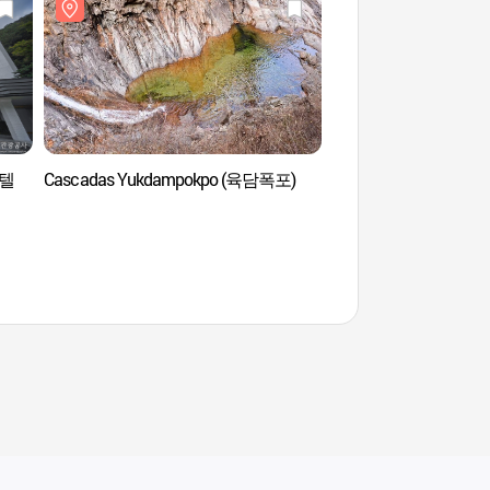
호텔
Cascadas Yukdampokpo (육담폭포)
Parque Nacional del
(Oeseorak) (설악