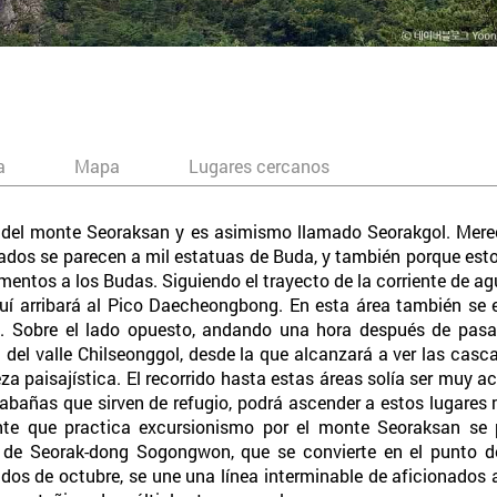
a
Mapa
Lugares cercanos
lle del monte Seoraksan y es asimismo llamado Seorakgol. Mer
ados se parecen a mil estatuas de Buda, y también porque es
mentos a los Budas. Siguiendo el trayecto de la corriente de a
 arribará al Pico Daecheongbong. En esta área también se e
obre el lado opuesto, andando una hora después de pasar p
del valle Chilseonggol, desde la que alcanzará a ver las ca
eza paisajística. El recorrido hasta estas áreas solía ser muy ac
abañas que sirven de refugio, podrá ascender a estos lugares m
te que practica excursionismo por el monte Seoraksan se p
e de Seorak-dong Sogongwon, que se convierte en el punto 
dos de octubre, se une una línea interminable de aficionados 