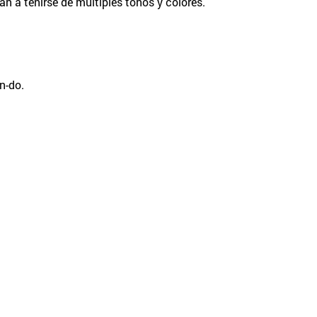
an a teñirse de múltiples tonos y colores.
n-do.