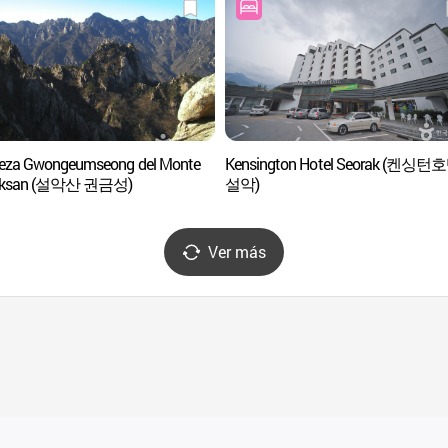
leza Gwongeumseong del Monte
Kensington Hotel Seorak (켄싱턴
aksan (설악산 권금성)
설악)
Ver más