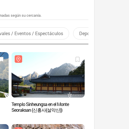
enadas según su cercanía.
vales / Eventos / Espectáculos
Deportes recreativos
Templo Sinheungsa en el Monte
Biseondae (비선대)
Seoraksan (신흥사(설악산))