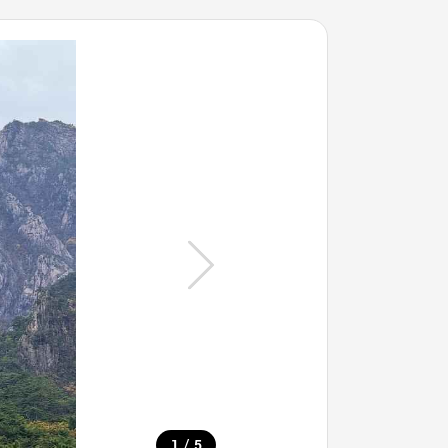
/
1
5