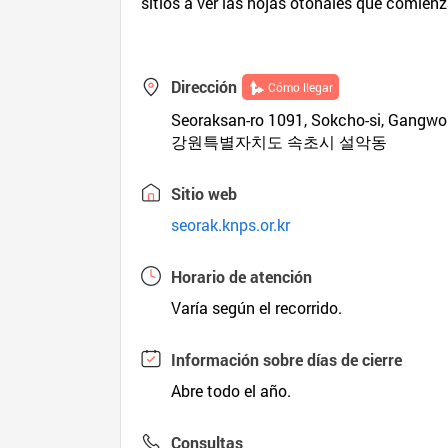
sitios a ver las hojas otoñales que comienz
Dirección
Cómo llegar
Seoraksan-ro 1091, Sokcho-si, Gangwo
강원특별자치도 속초시 설악동
Sitio web
seorak.knps.or.kr
Horario de atención
Varía según el recorrido.
Información sobre días de cierre
Abre todo el año.
Consultas