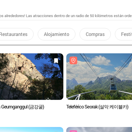
s alrededores! Las atracciones dentro de un radio de 50 kilómetros están ord
Restaurantes
Alojamiento
Compras
Festi
a Geumganggul (금강굴)
Teleférico Seorak (설악 케이블카)