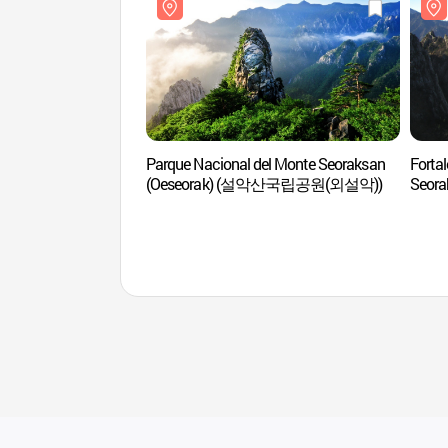
Parque Nacional del Monte Seoraksan
Forta
(Oeseorak) (설악산국립공원(외설악))
Seor