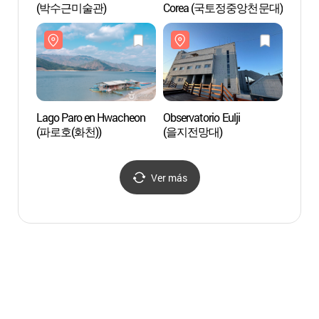
(박수근미술관)
Corea (국토정중앙천문대)
(파로호
Lago Paro en Hwacheon
Observatorio Eulji
Museo
(파로호(화천))
(을지전망대)
Guerr
(양구
Ver más