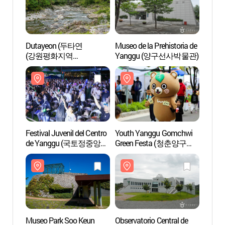
Dutayeon (두타연
Museo de la Prehistoria de
Duta
(강원평화지역
Yanggu (양구선사박물관)
(강원
국가지질공원))
국가지
Festival Juvenil del Centro
Youth Yanggu Gomchwi
Museo
de Yanggu (국토정중앙
Green Festa (청춘양구
(박수
청춘양구 배꼽축제)
곰취축제)
Museo Park Soo Keun
Observatorio Central de
Lago 