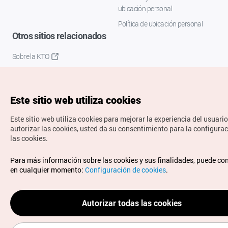
ubicación personal
Política de ubicación personal
Otros sitios relacionados
Sobre la KTO
K-Mice
Este sitio web utiliza cookies
Este sitio web utiliza cookies para mejorar la experiencia del usuario
autorizar las cookies, usted da su consentimiento para la configura
las cookies.
Copyrights © Organización de Turismo de Corea. Todos los
Para más información sobre las cookies y sus finalidades, puede co
derechos reservados.
en cualquier momento:
Configuración de cookies
.
Para informes de errores y cuestiones relacionadas con el
sitio web, dirija sus consultas al correo
electrónico oficial:
spanish@knto.or.kr
Autorizar todas las cookies