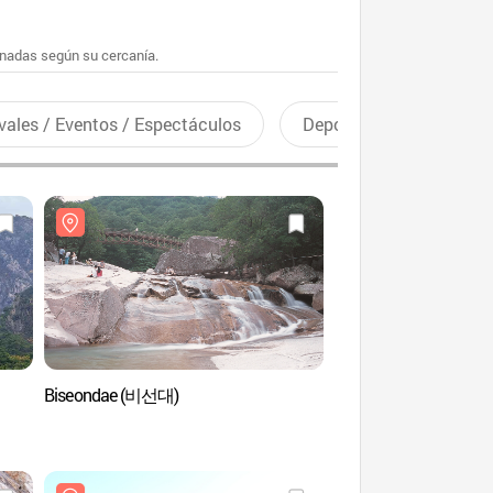
enadas según su cercanía.
vales / Eventos / Espectáculos
Deportes recreativos
Biseondae (비선대)
Teleférico Seorak