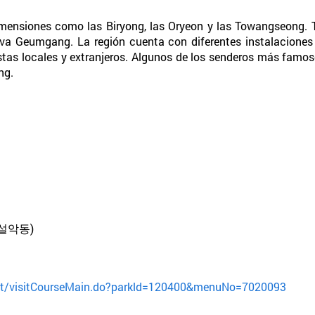
mensiones como las Biryong, las Oryeon y las Towangseong.
a Geumgang. La región cuenta con diferentes instalaciones qu
stas locales y extranjeros. Algunos de los senderos más fam
ng.
설악동)
visit/visitCourseMain.do?parkld=120400&menuNo=7020093