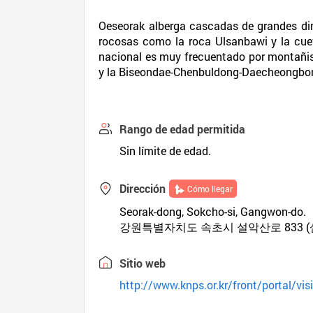
Oeseorak alberga cascadas de grandes di
rocosas como la roca Ulsanbawi y la cuev
nacional es muy frecuentado por montañi
y la Biseondae-Chenbuldong-Daecheongbo
Rango de edad permitida
Sin límite de edad.
Dirección
Cómo llegar
Seorak-dong, Sokcho-si, Gangwon-do.
강원특별자치도 속초시 설악산로 833 (
Sitio web
http://www.knps.or.kr/front/portal/