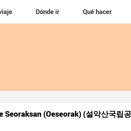
viaje
Dónde ir
Qué hacer
onte Seoraksan (Oeseorak) (설악산국립