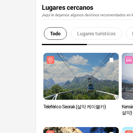
Lugares cercanos
¡Aquí le dejamos algunos destinos recomendados en lo
Todo
Lugares turísticos
Teleférico Seorak (설악 케이블카)
Kens
설악)