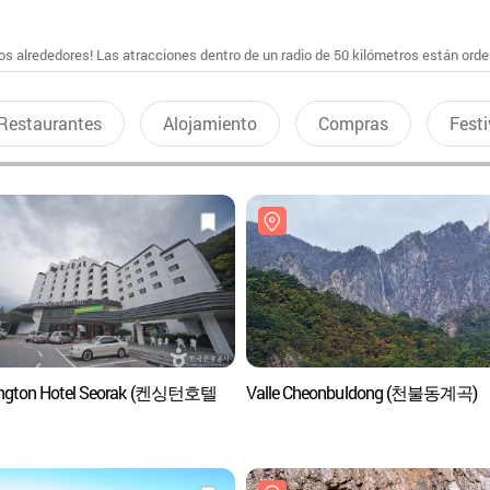
s alrededores! Las atracciones dentro de un radio de 50 kilómetros están ord
Restaurantes
Alojamiento
Compras
Festi
ington Hotel Seorak (켄싱턴호텔
Valle Cheonbuldong (천불동계곡)