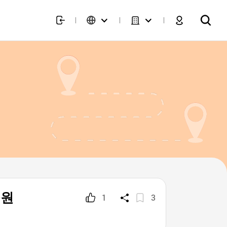
공원
1
3