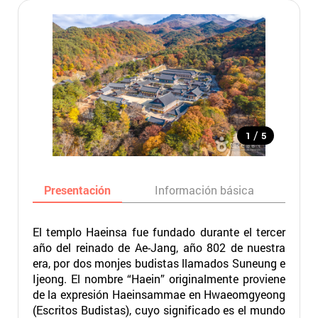
/
1
5
Presentación
Información básica
Ma
El templo Haeinsa fue fundado durante el tercer
año del reinado de Ae-Jang, año 802 de nuestra
era, por dos monjes budistas llamados Suneung e
Ijeong. El nombre “Haein” originalmente proviene
de la expresión Haeinsammae en Hwaeomgyeong
(Escritos Budistas), cuyo significado es el mundo