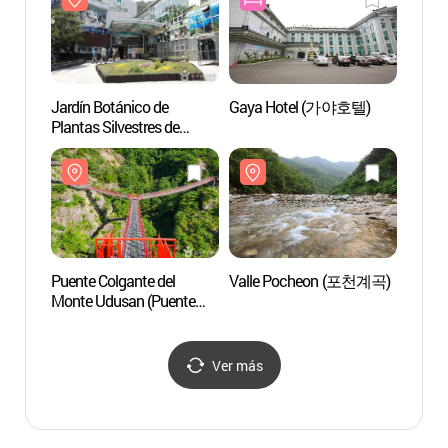
(가야산국립공원(홍류동,
지구))
지구))
청량동지구))
Jardín Botánico de
Gaya Hotel (가야호텔)
Puente
Plantas Silvestres de
Monte
Gayasan (가야산
Colgan
야생화식물원)
Geoc
출렁다
출렁다
Puente Colgante del
Valle Pocheon (포천계곡)
Reside
Monte Udusan (Puente
Sauda
Colgante en Forma de Y de
(사우
Geochang) (우두산
출렁다리 (거창 Y자형
Ver más
출렁다리))