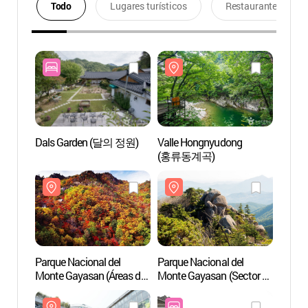
Todo
Lugares turísticos
Restaurantes
Dals Garden (달의 정원)
Valle Hongnyudong
Valle
(홍류동계곡)
(홍류
Parque Nacional del
Parque Nacional del
Parque
Monte Gayasan (Áreas de
Monte Gayasan (Sector de
Monte
Hongnyu-dong y
Baegun-dong)
Baegu
Cheongnyang-dong)
(가야산국립공원(백운동
(가야