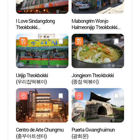
I Love Sindangdong
Mabongrim Wonjo
Centr
Tteokbokki
Halmeonijip Tteokbokki
(충무
(아이러브신당동떡볶이)
(마복림원조할머니집떡
볶이)
Urijip Tteokbokki
Jongjeom Tteokbokki
Parque
(우리집떡볶이)
(종점 떡볶이)
Cultu
(동대
Centro de Arte Chungmu
Puerta Gwanghuimun
Callej
(충무아트센터)
(광희문)
Cerdo