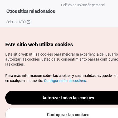
Política de ubicación personal
Otros sitios relacionados
Sobre la KTO
K-Mice
Este sitio web utiliza cookies
Este sitio web utiliza cookies para mejorar la experiencia del usuario
autorizar las cookies, usted da su consentimiento para la configura
las cookies.
Copyrights © Organización de Turismo de Corea. Todos los
Para más información sobre las cookies y sus finalidades, puede co
derechos reservados.
en cualquier momento:
Configuración de cookies
.
Para informes de errores y cuestiones relacionadas con el
sitio web, dirija sus consultas al correo
electrónico oficial:
spanish@knto.or.kr
Autorizar todas las cookies
Configurar las cookies