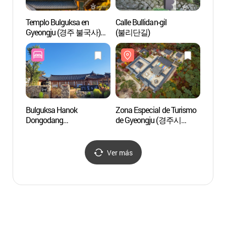
Templo Bulguksa en
Calle Bullidan-gil
Zona E
Gyeongju (경주 불국사)
(불리단길)
de Gy
[Patrimonio Cultural de la
관광특
Humanidad de la Unesco]
Bulguksa Hanok
Zona Especial de Turismo
Museo 
Dongodang
de Gyeongju (경주시
Gyeon
(불국사한옥동오당)
관광특구)
(경주
Ver más