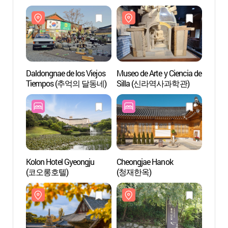
Daldongnae de los Viejos
Museo de Arte y Ciencia de
Daldon
Tiempos (추억의 달동네)
Silla (신라역사과학관)
Tiem
Kolon Hotel Gyeongju
Cheongjae Hanok
Templ
(코오롱호텔)
(청재한옥)
Gyeo
[Patri
Human