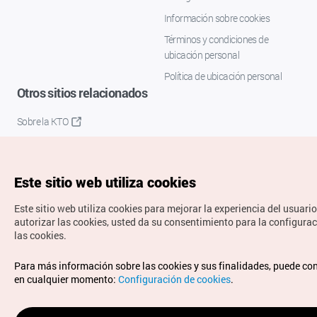
Información sobre cookies
Términos y condiciones de
ubicación personal
Política de ubicación personal
Otros sitios relacionados
Sobre la KTO
K-Mice
Este sitio web utiliza cookies
Este sitio web utiliza cookies para mejorar la experiencia del usuario
autorizar las cookies, usted da su consentimiento para la configura
las cookies.
Copyrights © Organización de Turismo de Corea. Todos los
Para más información sobre las cookies y sus finalidades, puede co
derechos reservados.
en cualquier momento:
Configuración de cookies
.
Para informes de errores y cuestiones relacionadas con el
sitio web, dirija sus consultas al correo
electrónico oficial: