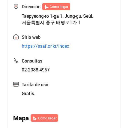
Dirección
Cómo llegar
Taepyeong-ro 1-ga 1, Jung-gu, Seúl.
서울특별시 중구 태평로1가 1
Sitio web
https://ssaf.or.kr/index
Consultas
02-2088-4957
Tarifa de uso
Gratis.
Mapa
Cómo llegar