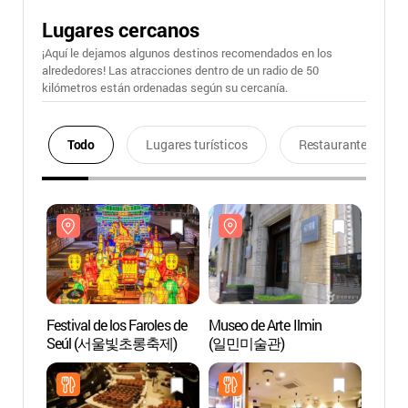
Lugares cercanos
¡Aquí le dejamos algunos destinos recomendados en los
alrededores! Las atracciones dentro de un radio de 50
kilómetros están ordenadas según su cercanía.
Todo
Lugares turísticos
Restaurantes
Festival de los Faroles de
Museo de Arte Ilmin
Museo 
Seúl (서울빛초롱축제)
(일민미술관)
(일민