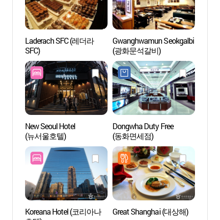
Laderach SFC (레더라
Gwanghwamun Seokgalbi
Biblio
SFC)
(광화문석갈비)
(서울
New Seoul Hotel
Dongwha Duty Free
Estatu
(뉴서울호텔)
(동화면세점)
(세종
Koreana Hotel (코리아나
Great Shanghai (대상해)
Estatu