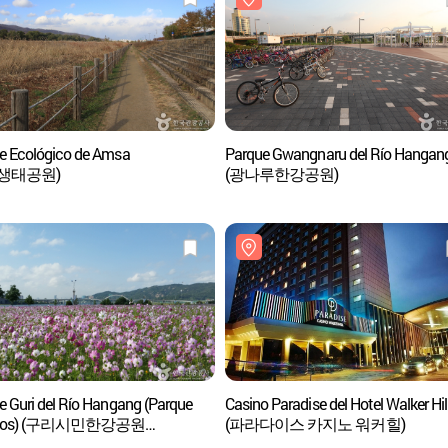
e Ecológico de Amsa
Parque Gwangnaru del Río Hangan
생태공원)
(광나루한강공원)
e Guri del Río Hangang (Parque
Casino Paradise del Hotel Walker Hil
mos) (구리시민한강공원
(파라다이스 카지노 워커힐)
모스공원))