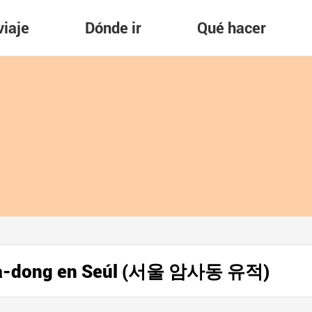
viaje
Dónde ir
Qué hacer
Amsa-dong en Seúl (서울 암사동 유적)