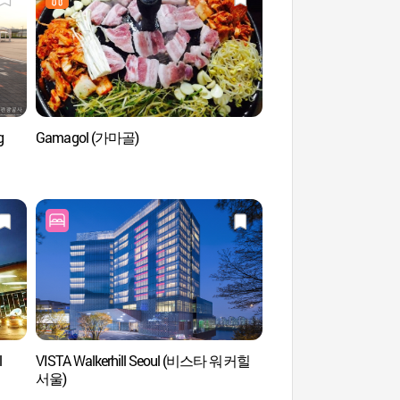
g
Gamagol (가마골)
Parque Ecológico de
(암사생태공원)
l
VISTA Walkerhill Seoul (비스타 워커힐
Casino Paradise del Ho
서울)
(파라다이스 카지노 