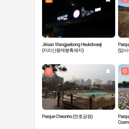
Jirisan Wangjaebong Heukdwaeji
Parqu
(지리산왕재봉흑돼지)
(암사
Parque Cheonho (천호공원)
Parqu
Cos
(코스