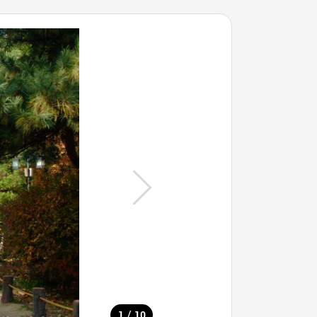
/
1
10