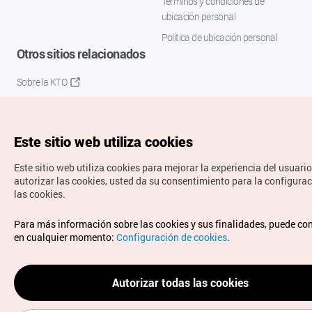
Términos y condiciones de
ubicación personal
Política de ubicación personal
Otros sitios relacionados
Sobre la KTO
K-Mice
Este sitio web utiliza cookies
Este sitio web utiliza cookies para mejorar la experiencia del usuario
autorizar las cookies, usted da su consentimiento para la configura
las cookies.
Copyrights © Organización de Turismo de Corea. Todos los
Para más información sobre las cookies y sus finalidades, puede co
derechos reservados.
en cualquier momento:
Configuración de cookies
.
Para informes de errores y cuestiones relacionadas con el
sitio web, dirija sus consultas al correo
electrónico oficial:
spanish@knto.or.kr
Autorizar todas las cookies