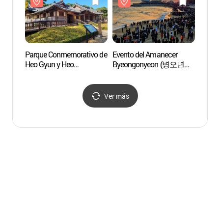
Parque Conmemorativo de
Evento del Amanecer
Playa 
Heo Gyun y Heo
Byeongonyeon (병오년
(사근
Nanseolheon (허균·
해맞이 행사)
(사근
허난설헌 기념공원)
Ver más