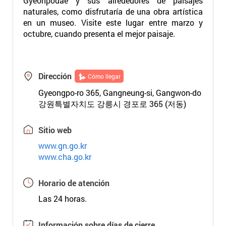
Gyeonpodae y sus alrededores de paisajes
naturales, como disfrutaría de una obra artística
en un museo. Visite este lugar entre marzo y
octubre, cuando presenta el mejor paisaje.
Dirección
Cómo llegar
Gyeongpo-ro 365, Gangneung-si, Gangwon-do
강원특별자치도 강릉시 경포로 365 (저동)
Sitio web
www.gn.go.kr
www.cha.go.kr
Horario de atención
Las 24 horas.
Información sobre días de cierre