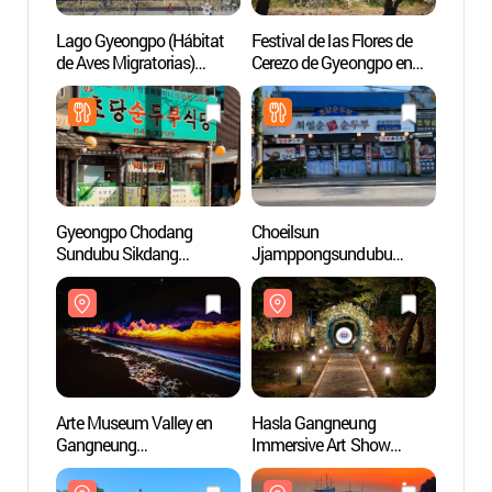
Lago Gyeongpo (Hábitat
Festival de las Flores de
Lago 
de Aves Migratorias)
Cerezo de Gyeongpo en
de Ave
(경포호(철새도래지))
Gangneung (강릉
(경포
경포벚꽃축제)
Gyeongpo Chodang
Choeilsun
Hasla
Sundubu Sikdang
Jjamppongsundubu
Immer
(경포초당순두부식당)
(최일순짬뽕순두부)
(하슬
이머
Arte Museum Valley en
Hasla Gangneung
Resid
Gangneung
Immersive Art Show
en Ga
(아르떼뮤지엄 강릉)
(하슬라강릉
선교장
이머시브아트쇼)