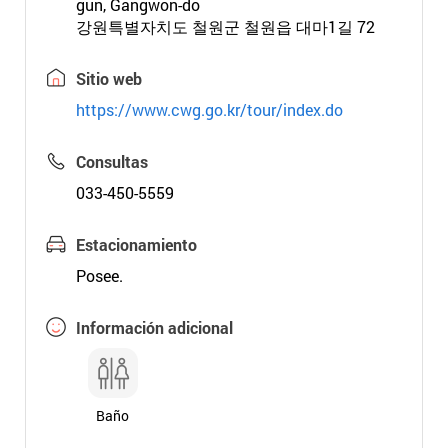
gun, Gangwon-do
강원특별자치도 철원군 철원읍 대마1길 72
Sitio web
https://www.cwg.go.kr/tour/index.do
Consultas
033-450-5559
Estacionamiento
Posee.
Información adicional
Baño