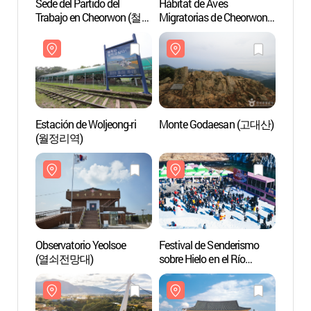
Sede del Partido del
Hábitat de Aves
Sede d
Trabajo en Cheorwon (철원
Migratorias de Cheorwon
Traba
노동당사)
(철원 철새도래지)
노동당
Estación de Woljeong-ri
Monte Godaesan (고대산)
Estaci
(월정리역)
(월정
Observatorio Yeolsoe
Festival de Senderismo
Observ
(열쇠전망대)
sobre Hielo en el Río
(열쇠
Hantangang de Cheorwon
(철원 한탄강 얼음트레킹
축제)