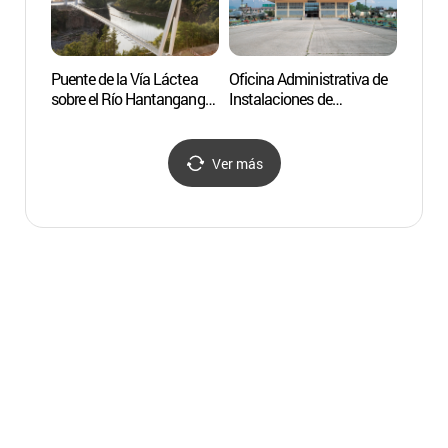
Puente de la Vía Láctea
Oficina Administrativa de
Oficin
sobre el Río Hantangang
Instalaciones de
Instal
en Cheorwon (철원 한탄강
Cheorwon (철원
Cheo
은하수교)
시설물관리사업소)
시설
Ver más