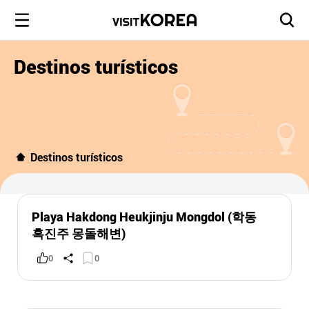
Destinos turísticos
Destinos turísticos
Playa Hakdong Heukjinju Mongdol (학동
흑진주 몽돌해변)
0
0