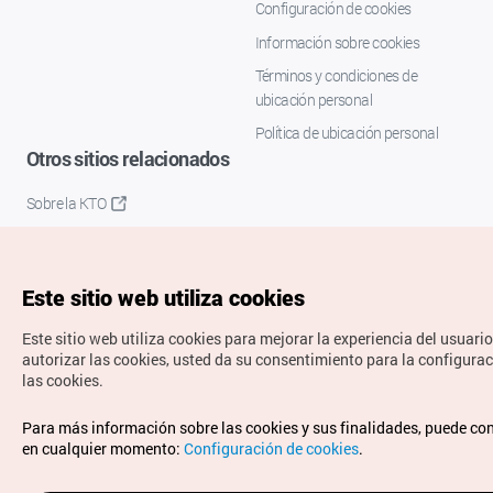
Configuración de cookies
Información sobre cookies
Términos y condiciones de
ubicación personal
Política de ubicación personal
Otros sitios relacionados
Sobre la KTO
K-Mice
Este sitio web utiliza cookies
Este sitio web utiliza cookies para mejorar la experiencia del usuario
autorizar las cookies, usted da su consentimiento para la configura
las cookies.
Copyrights © Organización de Turismo de Corea. Todos los
Para más información sobre las cookies y sus finalidades, puede co
derechos reservados.
en cualquier momento:
Configuración de cookies
.
Para informes de errores y cuestiones relacionadas con el
sitio web, dirija sus consultas al correo
electrónico oficial: