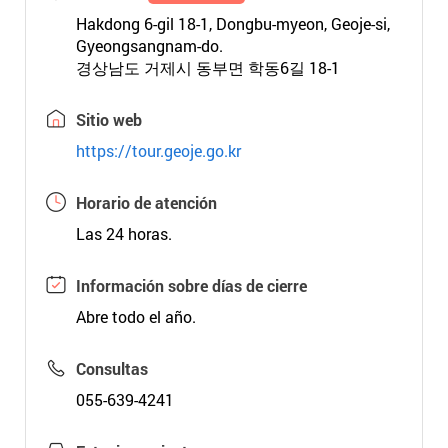
Hakdong 6-gil 18-1, Dongbu-myeon, Geoje-si,
Gyeongsangnam-do.
경상남도 거제시 동부면 학동6길 18-1
Sitio web
https://tour.geoje.go.kr
Horario de atención
Las 24 horas.
Información sobre días de cierre
Abre todo el año.
Consultas
055-639-4241