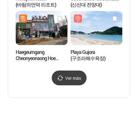
(바람의언덕 리조트)
(신선대 전망대)
(신선
Haegeumgang
Playa Gujora
Oedo 
Cheonyeonsong Hoe
(구조라해수욕장)
보타니
Restaurant
(해금강천년송횟집)
Ver más