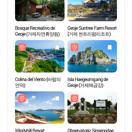
Bosque Recreativo de
Geoje Suntree Farm Resort
Bosqu
Geoje (거제자연휴양림)
(거제 썬트리팜리조트)
Geoj
Colina del Viento (바람의
Isla Haegeumgang de
Isla 
언덕)
Geoje (거제해금강)
Geoj
Windyhill Resort
Observatorio Sinseondae
Obser